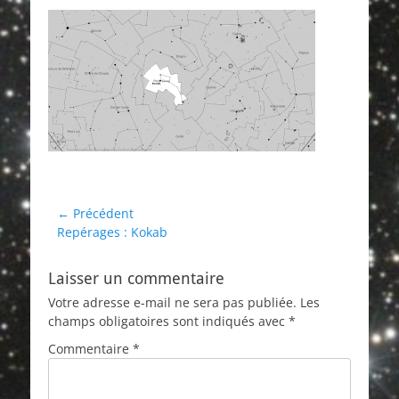
Navigation
← Précédent
Article
Repérages : Kokab
de
précédent :
l’article
Laisser un commentaire
Votre adresse e-mail ne sera pas publiée.
Les
champs obligatoires sont indiqués avec
*
Commentaire
*