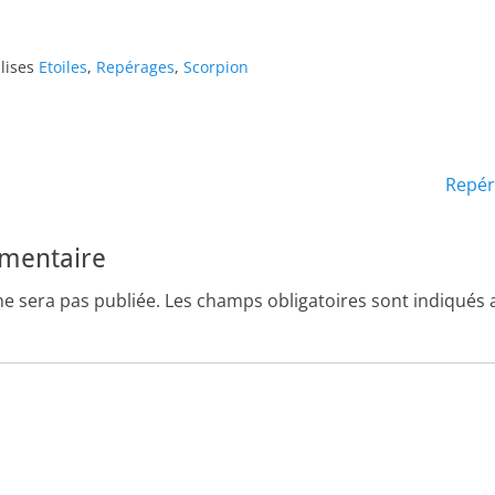
lises
Etoiles
,
Repérages
,
Scorpion
Article
Repér
suivant :
mmentaire
ne sera pas publiée.
Les champs obligatoires sont indiqués