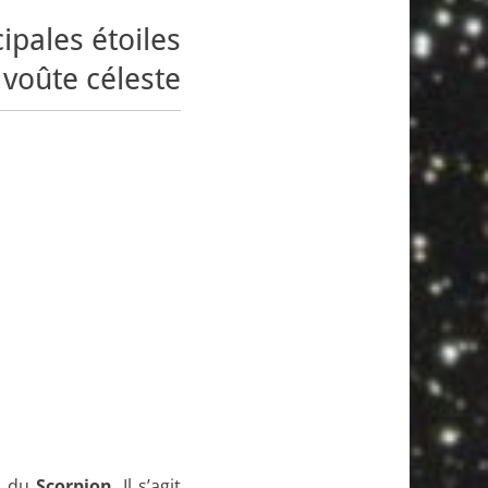
pales étoiles
 voûte céleste
on du
Scorpion
. Il s’agit