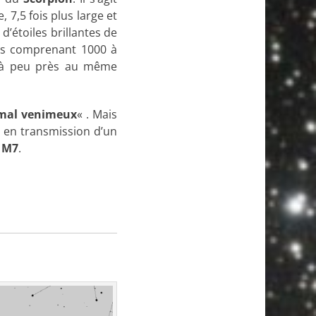
 7,5 fois plus large et
’étoiles brillantes de
les comprenant 1000 à
s à peu près au même
mal venimeux
« . Mais
n en transmission d’un
e
M7
.