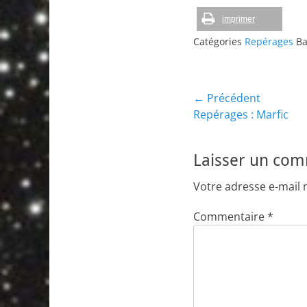
imprimer
Catégories
Repérages
Ba
Navigation
← Précédent
Article
Repérages : Marfic
de
précédent :
l’article
Laisser un co
Votre adresse e-mail 
Commentaire
*