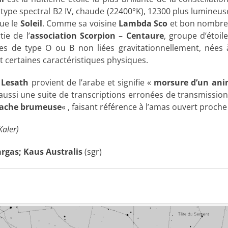
ype spectral B2 IV, chaude (22400°K), 12300 plus lumineuse,
que le
Soleil
. Comme sa voisine
Lambda Sco
et bon nombre d
tie de l’
association Scorpion – Centaure
, groupe d’étoi
s de type O ou B non liées gravitationnellement, née
certaines caractéristiques physiques.
l
Lesath
provient de l’arabe et signifie «
morsure d’un ani
aussi une suite de transcriptions erronées de transmissio
tache brumeuse
« , faisant référence à l’amas ouvert proch
Kaler)
rgas; Kaus Australis
(sgr)