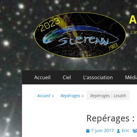
A
L'a
Menu
Aller
Accueil
Ciel
L’association
Médi
au
principal
contenu
Accueil
»
Repérages
»
Repérages : Lesath
Repérages :
Posted
Author
7 juin 2017
Eric
on