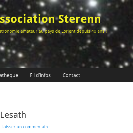
ssociation Sterenn
stronomie amateur au pays de Lorient depuis 40 ans !
athèque
Fil d’infos
Contact
 Lesath
Laisser un commentaire