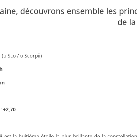
ine, découvrons ensemble les princi
de la
i
(υ Sco / υ Scorpii)
h
on
:
+2,70
i
est la huitième étoile la plus brillante de la constellati