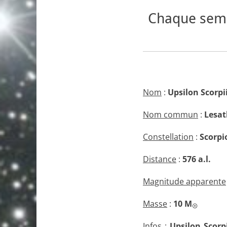
Chaque sema
Nom
:
Upsilon Scorpi
Nom commun
:
Lesat
Constellation
:
Scorpi
Distance
:
576 a.l.
Magnitude apparente
Masse
:
10
M
☉
Infos
:
Upsilon Scorpi