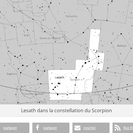
Lesath dans la constellation du Scorpion
partager
partager
courriel
flux 