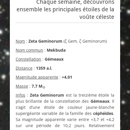
Chaque semaine, découvrons
ensemble les principales étoiles de la
voûte céleste
Nom
:
Zeta Geminorum
(ζ Gem, ζ Geminorum)
Nom commun
:
Mekbuda
Constellation
:
Gémeaux
Distance
:
1359 a.l.
Magnitude apparente
:
+4,01
Masse
:
7,7
M
☉
Infos
:
Zeta Geminorum
est la treizième étoile la
plus brillante de la constellation des
Gémeaux
. Il
s’agit d’une étoile de couleur jaune-blanche
supergéante variable de la famille des
céphéides
.
Sa magnitude apparente varie entre +3,7 et +4,2
sur une période de 10,2 jours. Relativement