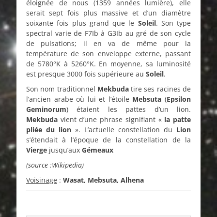
éloignée de nous (1359 années lumière), elle
serait sept fois plus massive et d’un diamètre
soixante fois plus grand que le
Soleil
. Son type
spectral varie de F7Ib à G3Ib au gré de son cycle
de pulsations; il en va de même pour la
température de son enveloppe externe, passant
de 5780°K à 5260°K. En moyenne, sa luminosité
est presque 3000 fois supérieure au
Soleil
.
Son nom traditionnel
Mekbuda
tire ses racines de
l’ancien arabe où lui et l’étoile
Mebsuta
(
Epsilon
Geminorum
) étaient les pattes d’un lion.
Mekbuda
vient d’une phrase signifiant «
la patte
pliée du lion
». L’actuelle constellation du
Lion
s’étendait à l’époque de la constellation de la
Vierge
jusqu’aux
Gémeaux
(source :Wikipedia)
Voisinage
:
Wasat, Mebsuta, Alhena