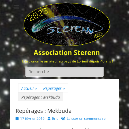
Association Sterenn
L'astronomie amateur au pays de Lorient depuis 40 ans !
Rechercher :
Accueil
»
Repérages
»
Repérages : Mekbuda
Repérages : Mekbuda
Posted
Author
17 février 2016
Eric
Laisser un commentaire
on