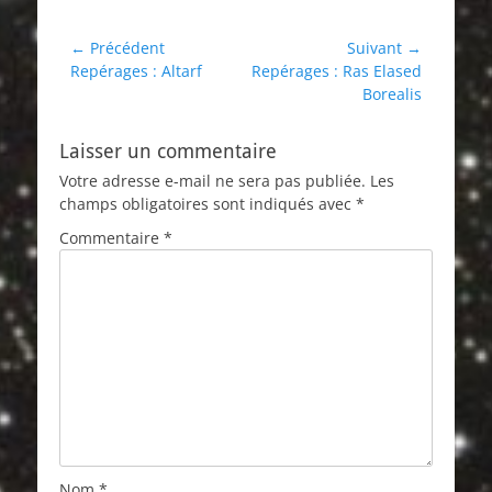
Navigation
← Précédent
Suivant →
Article
Article
Repérages : Altarf
Repérages : Ras Elased
de
précédent :
suivant :
Borealis
l’article
Laisser un commentaire
Votre adresse e-mail ne sera pas publiée.
Les
champs obligatoires sont indiqués avec
*
Commentaire
*
Nom
*