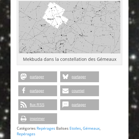
Mekbuda dans la constellation des Gémeaux
partager
partager
partager
courriel
flux RSS
partager
imprimer
Catégories
Repérages
Balises
Etoiles
,
Gémeaux
,
Repérages