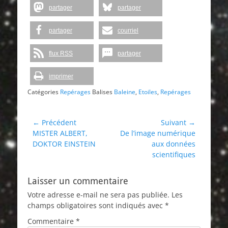
partager
partager
partager
courriel
flux RSS
partager
imprimer
Catégories
Repérages
Balises
Baleine
,
Etoiles
,
Repérages
Navigation
← Précédent
Suivant →
Article
Article
MISTER ALBERT,
De l’image numérique
de
précédent :
suivant :
DOKTOR EINSTEIN
aux données
l’article
scientifiques
Laisser un commentaire
Votre adresse e-mail ne sera pas publiée.
Les
champs obligatoires sont indiqués avec
*
Commentaire
*