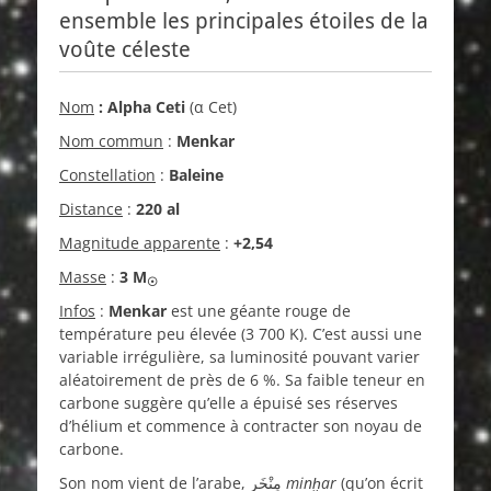
ensemble les principales étoiles de la
voûte céleste
Nom
:
Alpha Ceti
(α Cet)
Nom commun
:
Menkar
Constellation
:
Baleine
Distance
:
220 al
Magnitude apparente
:
+2,54
Masse
:
3 M
☉
Infos
:
Menkar
est une géante rouge de
température peu élevée (3 700 K). C’est aussi une
variable irrégulière, sa luminosité pouvant varier
aléatoirement de près de 6 %. Sa faible teneur en
carbone suggère qu’elle a épuisé ses réserves
d’hélium et commence à contracter son noyau de
carbone.
Son nom vient de l’arabe, مِنْخَر
minḫar
(qu’on écrit