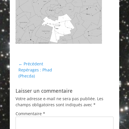
Navigation
← Précédent
Article
Repérages : Phad
de
précédent :
(Phecda)
l’article
Laisser un commentaire
Votre adresse e-mail ne sera pas publiée.
Les
champs obligatoires sont indiqués avec
*
Commentaire
*