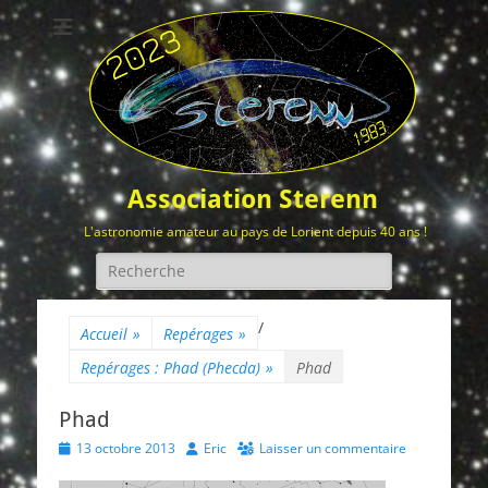
Association Sterenn
L'astronomie amateur au pays de Lorient depuis 40 ans !
Rechercher :
/
Accueil
»
Repérages
»
Repérages : Phad (Phecda)
»
Phad
Phad
Posted
Author
13 octobre 2013
Eric
Laisser un commentaire
on