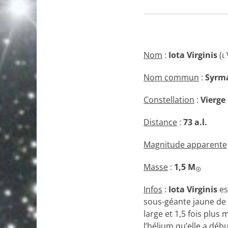
Nom
:
Iota Virginis
(ι 
Nom commun
:
Syrm
Constellation
:
Vierge
Distance
:
73 a.l.
Magnitude apparente
Masse
:
1,5
M
☉
Infos
:
Iota Virginis
es
sous-géante jaune de t
large et 1,5 fois plus
l’hélium qu’elle a débu