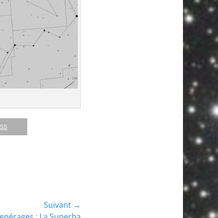
RSS
Suivant →
epérages : La Superba