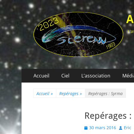
A
L'a
Menu
Aller
Accueil
Ciel
L’association
Médi
au
principal
contenu
Accueil
»
Repérages
»
Repérages : Syrma
Repérages :
Posted
Author
30 mars 2016
Eric
on