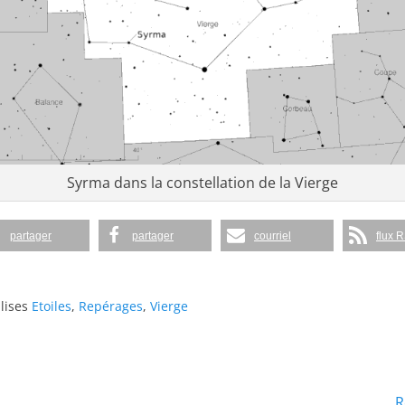
Syrma dans la constellation de la Vierge
partager
partager
courriel
flux 
lises
Etoiles
,
Repérages
,
Vierge
Article
R