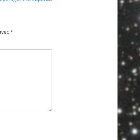
 avec
*