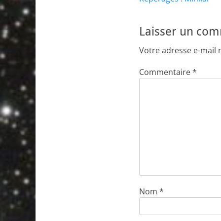
de
précédent :
l’article
Laisser un co
Votre adresse e-mail 
Commentaire
*
Nom
*