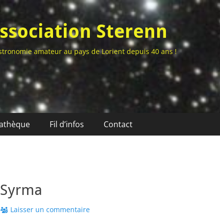
ssociation Sterenn
stronomie amateur au pays de Lorient depuis 40 ans !
athèque
Fil d’infos
Contact
 Syrma
Laisser un commentaire