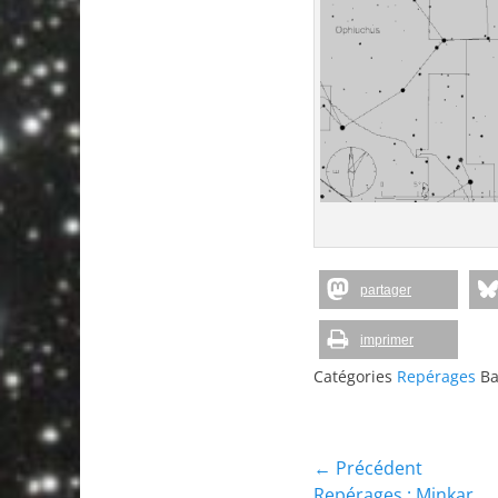
partager
imprimer
Catégories
Repérages
Ba
Navigation
← Précédent
Article
Repérages : Minkar