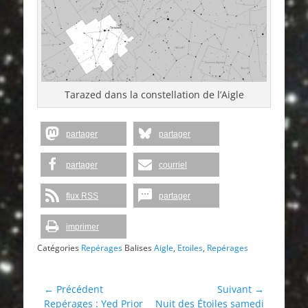
Tarazed dans la constellation de l’Aigle
partager
partager
partager
courriel
flux RSS
partager
imprimer
Catégories
Repérages
Balises
Aigle
,
Etoiles
,
Repérages
Navigation
← Précédent
Suivant →
Article
Article
Repérages : Yed Prior
Nuit des Étoiles samedi