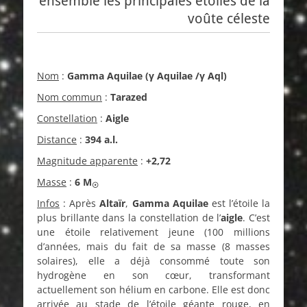
ensemble les principales étoiles de la
voûte céleste
Nom
:
Gamma Aquilae (γ Aquilae /γ Aql)
Nom commun
:
Tarazed
Constellation
:
Aigle
Distance
:
394 a.l.
Magnitude apparente
:
+2,72
Masse
:
6 M
☉
Infos
: Après
Altaïr
,
Gamma Aquilae
est l’étoile la
plus brillante dans la constellation de l’
aigle
. C’est
une étoile relativement jeune (100 millions
d’années, mais du fait de sa masse (8 masses
solaires), elle a déjà consommé toute son
hydrogène en son cœur, transformant
actuellement son hélium en carbone. Elle est donc
arrivée au stade de l’étoile géante rouge, en