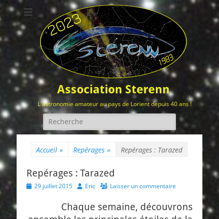
Association Sterenn
L'astronomie amateur au pays de Lorient depuis 40 ans !
Rechercher :
Accueil
»
Repérages
»
Repérages : Tarazed
Repérages : Tarazed
Posted
Author
29 juillet 2015
Eric
Laisser un commentaire
on
Chaque semaine, découvrons