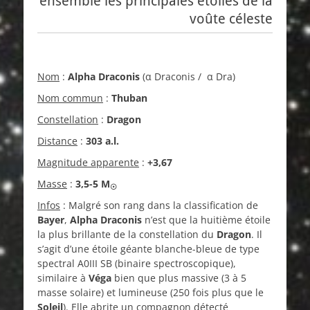
ensemble les principales étoiles de la
voûte céleste
Nom
:
Alpha Draconis
(α Draconis / α Dra)
Nom commun
:
Thuban
Constellation
:
Dragon
Distance
:
303 a.l.
Magnitude apparente
:
+3,67
Masse
:
3,5-5
M
☉
Infos
: Malgré son rang dans la classification de
Bayer
,
Alpha Draconis
n’est que la huitième étoile
la plus brillante de la constellation du
Dragon
. Il
s’agit d’une étoile géante blanche-bleue de type
spectral A0III SB (binaire spectroscopique),
similaire à
Véga
bien que plus massive (3 à 5
masse solaire) et lumineuse (250 fois plus que le
Soleil
). Elle abrite un compagnon détecté