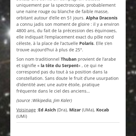
uniquement par la spectroscopie, probablement
une naine rouge ou blanche de faible masse,
orbitant autour d’elle en 51 jours.
Alpha Draconis
a connu jadis son moment de gloire : il y a environ
4800 ans, du fait de la précession des équinoxes,
elle indiquait l’emplacement exact du pôle nord
céleste, à la place de l’actuelle
Polaris
. Elle s’en
trouve aujourd’hui à plus de 25°.
Son nom traditionnel
Thuban
provient de l’arabe
et signifie «
la tête du Serpent
« , ce qui ne
correspond pas du tout à sa position dans la
constellation. Sans doute le fruit d’une usurpation
d’identité avec une autre étoile, pratique
fréquente dans le ciel des anciens…
(source :Wikipedia, Jim Kaler)
Voisinage
:
Ed Asich
(Dra),
Mizar
(UMa),
Kocab
(UMi)