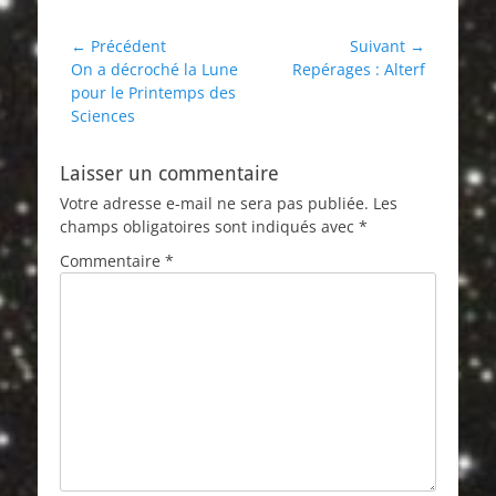
Navigation
← Précédent
Suivant →
Article
Article
On a décroché la Lune
Repérages : Alterf
de
précédent :
suivant :
pour le Printemps des
l’article
Sciences
Laisser un commentaire
Votre adresse e-mail ne sera pas publiée.
Les
champs obligatoires sont indiqués avec
*
Commentaire
*