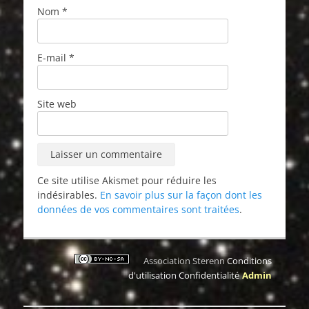
Nom
*
E-mail
*
Site web
Ce site utilise Akismet pour réduire les
indésirables.
En savoir plus sur la façon dont les
données de vos commentaires sont traitées
.
Association Sterenn
Conditions
d'utilisation
Confidentialité
Admin