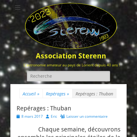
Association Sterenn
L'astronomie amateur au pays de Lorient depuis 40 ans !
Rechercher :
Accueil
»
Repérages
»
Repérages : Thuban
Repérages : Thuban
Posted
Author
8 mars 2017
Eric
Laisser un commentaire
on
Chaque semaine, découvrons