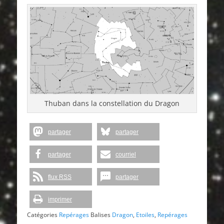
Thuban dans la constellation du Dragon
partager
partager
partager
courriel
flux RSS
partager
imprimer
Catégories
Repérages
Balises
Dragon
,
Etoiles
,
Repérages