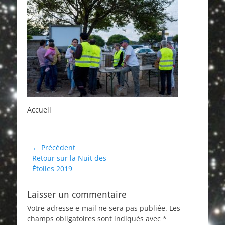
Accueil
Navigation
← Précédent
Article
Retour sur la Nuit des
de
précédent :
Étoiles 2019
l’article
Laisser un commentaire
Votre adresse e-mail ne sera pas publiée.
Les
champs obligatoires sont indiqués avec
*