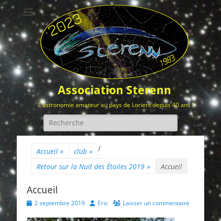
Association Sterenn
L'astronomie amateur au pays de Lorient depuis 40 ans !
Rechercher :
/
Accueil
»
club
»
Retour sur la Nuit des Étoiles 2019
»
Accueil
Accueil
Posted
Author
2 septembre 2019
Eric
Laisser un commentaire
on