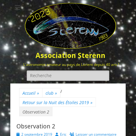
Association Sterenn
L'astronomie amateur au pays de Lorient depuis 40 ans !
Rechercher :
/
Accueil
»
club
»
Retour sur la Nuit des Étoiles 2019
»
Observation 2
Observation 2
Posted
Author
2 septembre 2019
Eric
Laisser un commentaire