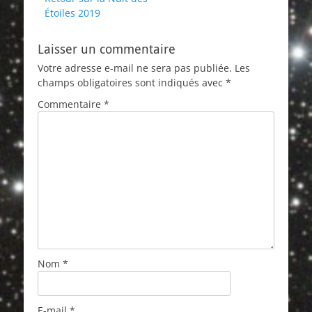
de
précédent :
Étoiles 2019
l’article
Laisser un commentaire
Votre adresse e-mail ne sera pas publiée.
Les
champs obligatoires sont indiqués avec
*
Commentaire
*
Nom
*
E-mail
*