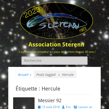
Association Sterenn
L'astronomie amateur au pays de Lorient depuis 40 ans !
Rechercher :
Accueil
»
Posts tagged »
Hercule
Étiquette :
Hercule
Messier 92
Posted
Author
15 août 2018
Eric
Laisser un