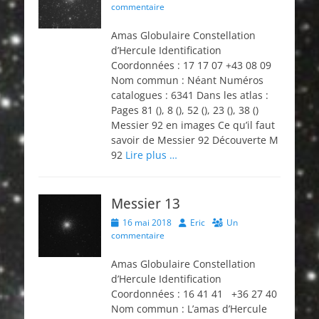
on
commentaire
Amas Globulaire Constellation
d’Hercule Identification
Coordonnées : 17 17 07 +43 08 09
Nom commun : Néant Numéros
catalogues : 6341 Dans les atlas :
Pages 81 (), 8 (), 52 (), 23 (), 38 ()
Messier 92 en images Ce qu’il faut
savoir de Messier 92 Découverte M
92
Lire plus …
Messier 13
Posted
Author
16 mai 2018
Eric
Un
on
commentaire
Amas Globulaire Constellation
d’Hercule Identification
Coordonnées : 16 41 41 +36 27 40
Nom commun : L’amas d’Hercule