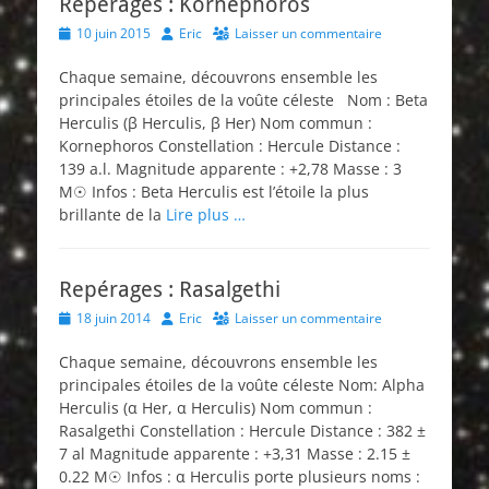
Repérages : Kornephoros
Posted
Author
10 juin 2015
Eric
Laisser un commentaire
on
Chaque semaine, découvrons ensemble les
principales étoiles de la voûte céleste Nom : Beta
Herculis (β Herculis, β Her) Nom commun :
Kornephoros Constellation : Hercule Distance :
139 a.l. Magnitude apparente : +2,78 Masse : 3
M☉ Infos : Beta Herculis est l’étoile la plus
brillante de la
Lire plus …
Repérages : Rasalgethi
Posted
Author
18 juin 2014
Eric
Laisser un commentaire
on
Chaque semaine, découvrons ensemble les
principales étoiles de la voûte céleste Nom: Alpha
Herculis (α Her, α Herculis) Nom commun :
Rasalgethi Constellation : Hercule Distance : 382 ±
7 al Magnitude apparente : +3,31 Masse : 2.15 ±
0.22 M☉ Infos : α Herculis porte plusieurs noms :