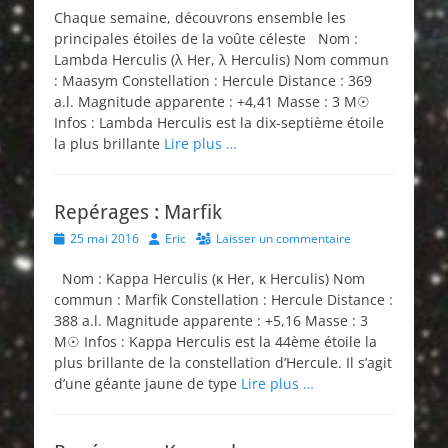
Chaque semaine, découvrons ensemble les
principales étoiles de la voûte céleste Nom :
Lambda Herculis (λ Her, λ Herculis) Nom commun
: Maasym Constellation : Hercule Distance : 369
a.l. Magnitude apparente : +4,41 Masse : 3 M☉
Infos : Lambda Herculis est la dix-septième étoile
la plus brillante
Lire plus …
Repérages : Marfik
Posted
Author
25 mai 2016
Eric
Laisser un commentaire
on
Nom : Kappa Herculis (κ Her, κ Herculis) Nom
commun : Marfik Constellation : Hercule Distance :
388 a.l. Magnitude apparente : +5,16 Masse : 3
M☉ Infos : Kappa Herculis est la 44ème étoile la
plus brillante de la constellation d’Hercule. Il s’agit
d’une géante jaune de type
Lire plus …