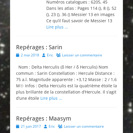
Numéros catalogues : 6205, 45
Dans les atlas : Pages 114 (), 8 (), 52
(), 23 (), 36 () Messier 13 en images
Ce qu’il faut savoir de Messier 13
Lire plus …
Repérages : Sarin
Posted
Author
2 mai 2018
Eric
Laisser un commentaire
on
Nom : Delta Herculis (δ Her / δ Herculis) Nom
commun : Sarin Constellation : Hercule Distance :
75 a.l. Magnitude apparente : +3,12 Masse : 2 / 1,6
M☉ Infos : Delta Herculis est la quatrième étoile la
plus brillante de la constellation d’Hercule. Il s’agit
d’une étoile
Lire plus …
Repérages : Maasym
Posted
Author
21 juin 2017
Eric
Laisser un commentaire
on