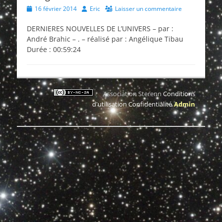
Posted
Author
16 février 2014
Eric
Laisser un commentaire
on
DERNIERES NOUVELLES DE L’UNIVERS – par :
André Brahic – . – réalisé par : Angélique Tibau
Durée : 00:59:24
Association Sterenn
Conditions
d'utilisation
Confidentialité
Admin