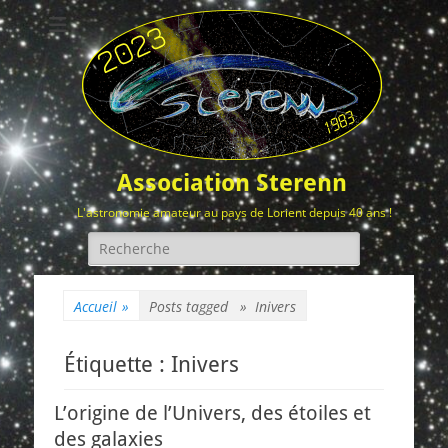
Association Sterenn
L'astronomie amateur au pays de Lorient depuis 40 ans !
Rechercher :
Accueil
»
Posts tagged »
Inivers
Étiquette :
Inivers
L’origine de l’Univers, des étoiles et
des galaxies