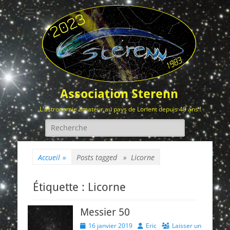
Association Sterenn
L'astronomie amateur au pays de Lorient depuis 40 ans !
Rechercher :
Accueil
»
Posts tagged »
Licorne
Étiquette :
Licorne
Messier 50
Posted
Author
16 janvier 2019
Eric
Laisser un