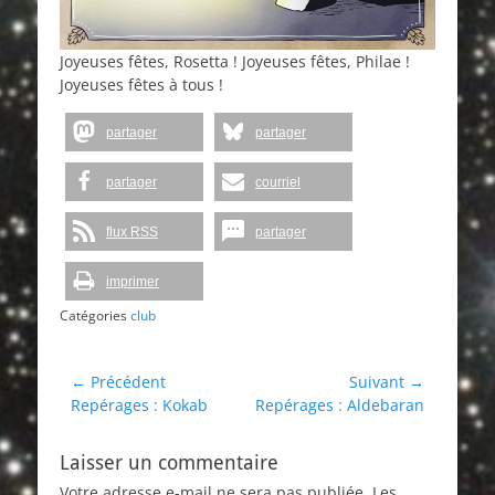
Joyeuses fêtes, Rosetta ! Joyeuses fêtes, Philae !
Joyeuses fêtes à tous !
partager
partager
partager
courriel
flux RSS
partager
imprimer
Catégories
club
Navigation
← Précédent
Suivant →
Article
Article
Repérages : Kokab
Repérages : Aldebaran
de
précédent :
suivant :
l’article
Laisser un commentaire
Votre adresse e-mail ne sera pas publiée.
Les