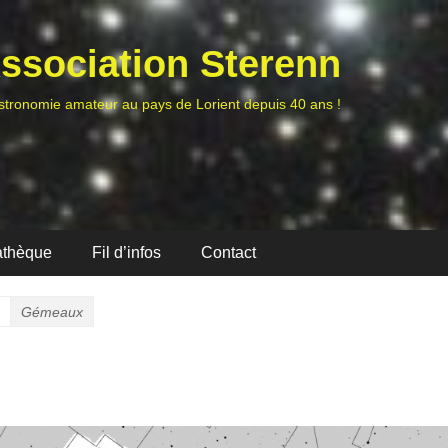
ssociation Sterenn
stronomie amateur au pays de Lorient depuis 40 ans !
athèque
Fil d’infos
Contact
Gémeaux