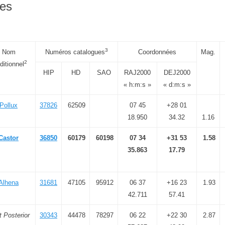
les
3
Nom
Numéros catalogues
Coordonnées
Mag.
2
ditionnel
HIP
HD
SAO
RAJ2000
DEJ2000
« h:m:s »
« d:m:s »
Pollux
37826
62509
07 45
+28 01
18.950
34.32
1.16
Castor
36850
60179
60198
07 34
+31 53
1.58
35.863
17.79
Alhena
31681
47105
95912
06 37
+16 23
1.93
42.711
57.41
t Posterior
30343
44478
78297
06 22
+22 30
2.87