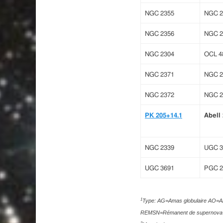
NGC 2355
NGC 2
NGC 2356
NGC 2
NGC 2304
OCL 4
NGC 2371
NGC 2
NGC 2372
NGC 2
PK 205+14.1
Abell
NGC 2339
UGC 3
UGC 3691
PGC 2
1
Type: AG=Amas globulaire AO=
REMSN=Rémanent de supernova 