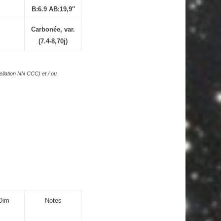
B:6.9 AB:19,9″
Carbonée, var.
(7.4-8,70j)
llation NN CCC) et / ou
Dim
Notes