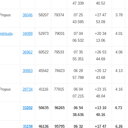
47.339
40.52
Propus
36046
58207
79374
07 25
+27 47
3.78
43.595
53.09
ekbuda
34088
52973
79031
07 04
+20 34
4.01
06.532
13.06
36962
60522
79533
07 35
+26 53
4.06
55.351
44.69
30883
45542
78423
06 28
+20 12
4.13
57.788
43.68
Propus
28734
41116
77915
06 04
+23 15
4.16
07.215
48.04
33202
50635
96265
06 54
+13 10
4.73
38.636
40.16
31158
46136
95795
06 32
+17 47
6.26