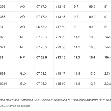
356
AO
07 17.0
+13 45
9,7
99,9
9′
355
AO
07 17.0
+13 45
9,7
99,9
9′
84
AO
06 55.2
+17 59
10
99,9
5′
372
NP
07 25.6
+29 29
11,2
10,5
74x
5
371
NP
07 25.6
+29 30
11,2
10,5
74x
5
 21
NP
07 29.0
+13 15
11,3
16,4
10x
693
GLX
07 08.3
+18 47
11,8
13,5
2.7x
0214
GLX
07 08.0
+15 10
11,9
12,7
2.2
x
Amas ouvert AST=Astérisme GLX=Galaxie N=Nébuleuse NP=Nébuleuse planétaire DKN=Néb
AGLX=Amas de galaxies