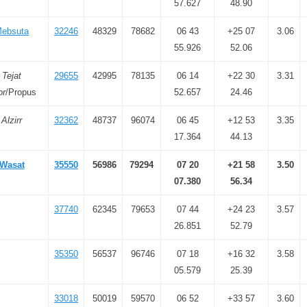
57.627
48.90
ebsuta
32246
48329
78682
06 43
+25 07
3.06
55.926
52.06
Tejat
29655
42995
78135
06 14
+22 30
3.31
or
/Propus
52.657
24.46
Alzirr
32362
48737
96074
06 45
+12 53
3.35
17.364
44.13
Wasat
35550
56986
79294
07 20
+21 58
3.50
07.380
56.34
37740
62345
79653
07 44
+24 23
3.57
26.851
52.79
35350
56537
96746
07 18
+16 32
3.58
05.579
25.39
33018
50019
59570
06 52
+33 57
3.60