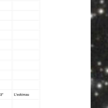
′
L’eskimau
43″