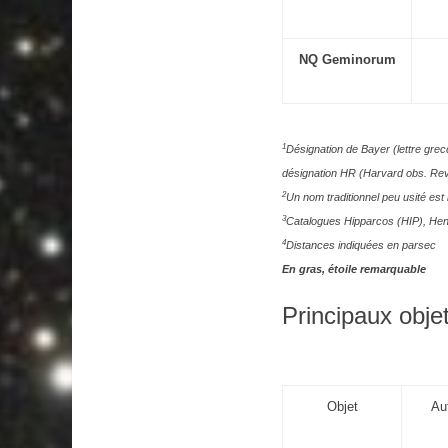
NQ Geminorum
1
Désignation de Bayer (lettre gre
désignation HR (Harvard obs. R
2
Un nom traditionnel peu usité est 
3
Catalogues Hipparcos (HIP), Hen
4
Distances indiquées en parsec
En gras, étoile remarquable
Principaux objet
Objet
Au