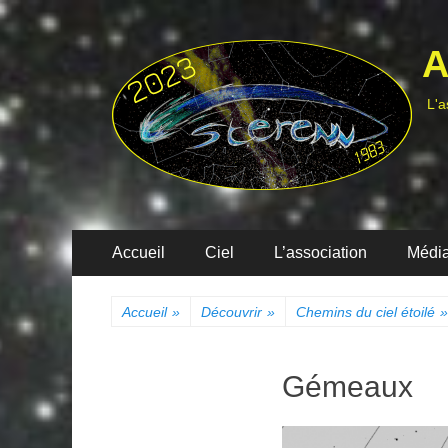
A
L'a
Menu
Aller
Accueil
Ciel
L’association
Médi
au
principal
contenu
Accueil
»
Découvrir
»
Chemins du ciel étoilé
»
Gémeaux