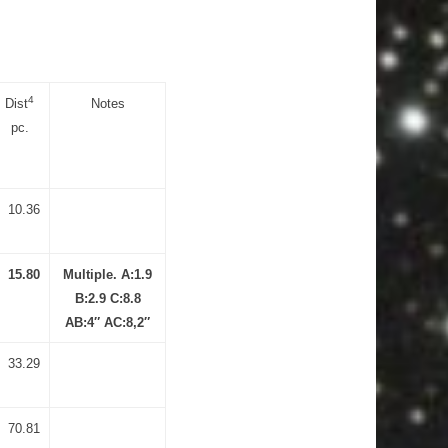
4
Dist
Notes
pc.
10.36
15.80
Multiple. A:1.9
B:2.9 C:8.8
AB:4″ AC:8,2″
33.29
70.81