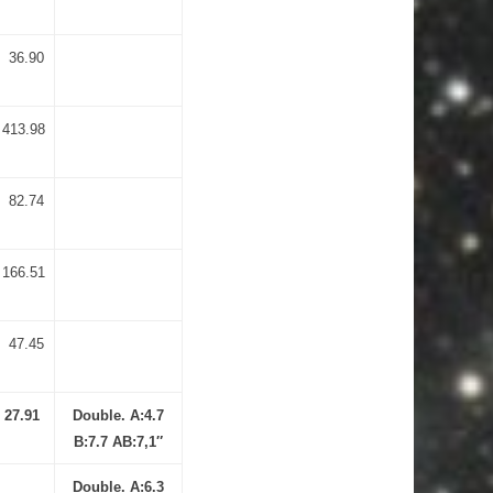
36.90
413.98
82.74
166.51
47.45
27.91
Double. A:4.7
B:7.7 AB:7,1″
Double. A:6.3