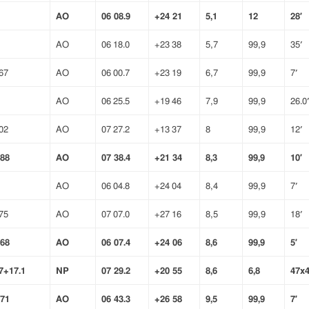
AO
06 08.9
+24 21
5,1
12
28′
AO
06 18.0
+23 38
5,7
99,9
35′
67
AO
06 00.7
+23 19
6,7
99,9
7′
AO
06 25.5
+19 46
7,9
99,9
26.0
02
AO
07 27.2
+13 37
8
99,9
12′
88
AO
07 38.4
+21 34
8,3
99,9
10′
AO
06 04.8
+24 04
8,4
99,9
7′
75
AO
07 07.0
+27 16
8,5
99,9
18′
68
AO
06 07.4
+24 06
8,6
99,9
5′
7+17.1
NP
07 29.2
+20 55
8,6
6,8
47x
71
AO
06 43.3
+26 58
9,5
99,9
7′