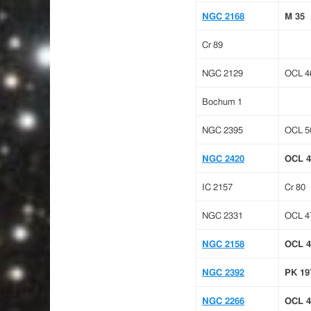
NGC 2168
M 35
Cr 89
NGC 2129
OCL 4
Bochum 1
NGC 2395
OCL 5
NGC 2420
OCL 4
IC 2157
Cr 80
NGC 2331
OCL 4
NGC 2158
OCL 4
NGC 2392
PK 19
NGC 2266
OCL 4