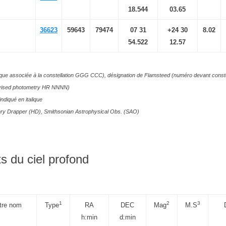
18.544
03.65
36623
59643
79474
07 31
+24 30
8.02
54.522
12.57
cque associée à la constellation GGG CCC), désignation de Flamsteed (numéro devant conste
evised photometry HR NNNN)
indiqué en italique
ry Drapper (HD), Smithsonian Astrophysical Obs. (SAO)
s du ciel profond
1
2
3
tre nom
Type
RA
DEC
Mag
M.S
h:min
d:min