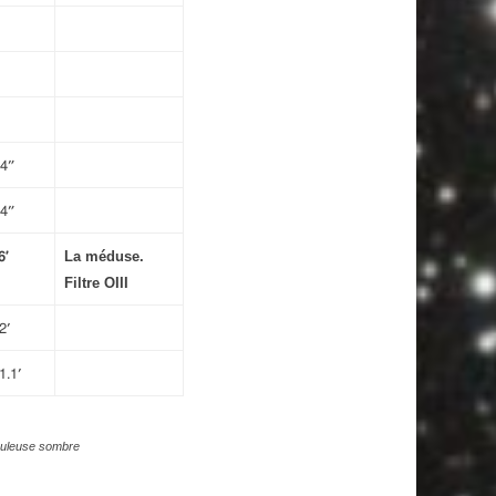
4″
4″
La méduse.
6′
Filtre OIII
2′
1.1′
uleuse sombre