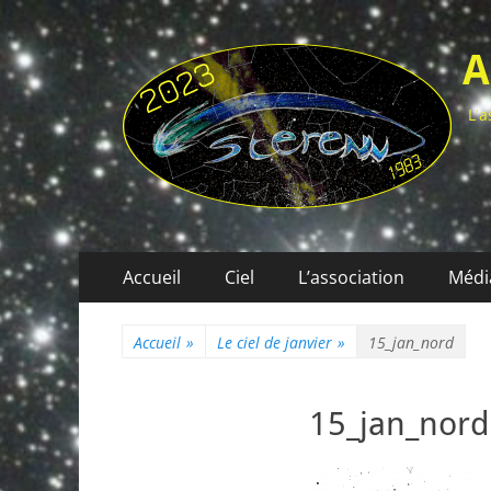
A
L'a
Menu
Aller
Accueil
Ciel
L’association
Médi
au
principal
contenu
Accueil
»
Le ciel de janvier
»
15_jan_nord
15_jan_nord