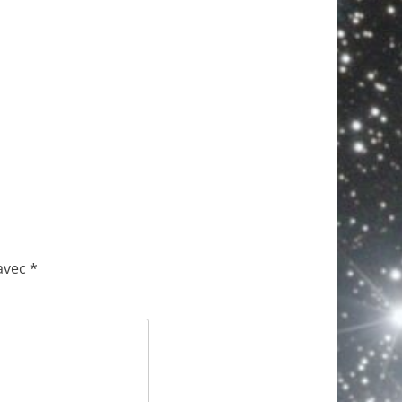
 avec
*