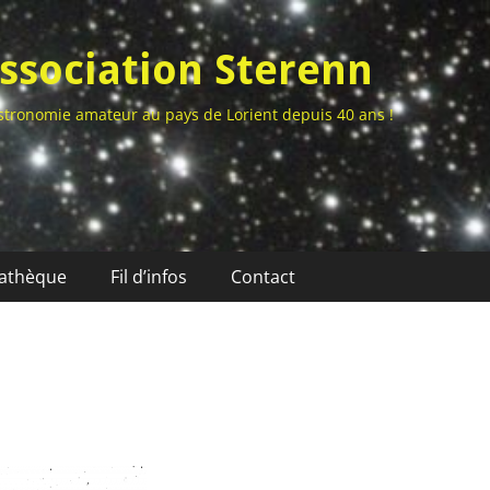
ssociation Sterenn
stronomie amateur au pays de Lorient depuis 40 ans !
athèque
Fil d’infos
Contact