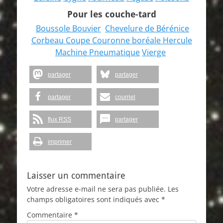
Pour les couche-tard
Boussole
Bouvier
Chevelure de Bérénice
Corbeau
Coupe
Couronne boréale
Hercule
Machine Pneumatique
Vierge
partager
partager
partager
courriel
flux RSS
partager
imprimer
Laisser un commentaire
Votre adresse e-mail ne sera pas publiée.
Les
champs obligatoires sont indiqués avec
*
Commentaire
*