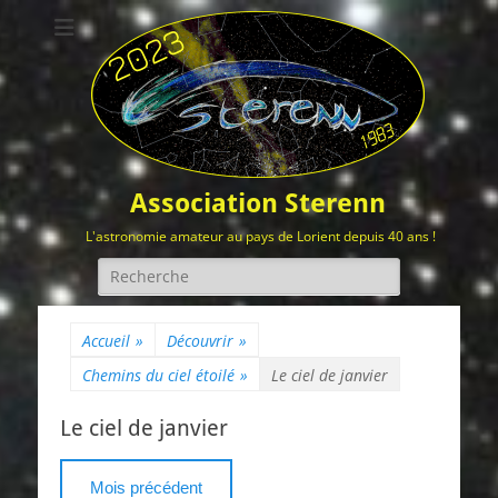
Association Sterenn
L'astronomie amateur au pays de Lorient depuis 40 ans !
Rechercher :
Accueil
»
Découvrir
»
Chemins du ciel étoilé
»
Le ciel de janvier
Le ciel de janvier
Mois précédent