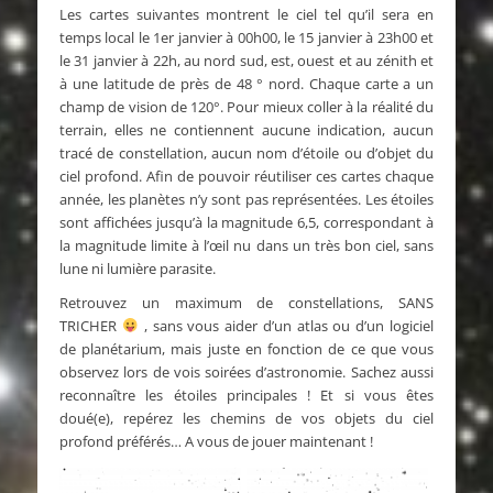
Les cartes suivantes montrent le ciel tel qu’il sera en
temps local
le 1er janvier à 00h00, le 15 janvier à 23h00 et
le 31 janvier à 22h, au nord sud, est, ouest et au zénith et
à une latitude de près de 48 ° nord.
Chaque carte a un
champ de vision de 120°. Pour mieux coller à la réalité du
terrain, elles ne contiennent aucune indication, aucun
tracé de constellation, aucun nom d’étoile ou d’objet du
ciel profond. Afin de pouvoir réutiliser ces cartes chaque
année, les planètes n’y sont pas représentées.
Les étoiles
sont affichées jusqu’à la magnitude 6,5, correspondant à
la magnitude limite à l’œil nu dans un très bon ciel, sans
lune ni lumière parasite.
Retrouvez un maximum de constellations, SANS
TRICHER
, sans vous aider d’un atlas ou d’un logiciel
de planétarium, mais juste en fonction de ce que vous
observez lors de vois soirées d’astronomie. Sachez aussi
reconnaître les étoiles principales ! Et si vous êtes
doué(e), repérez les chemins de vos objets du ciel
profond préférés…
A vous de jouer maintenant !