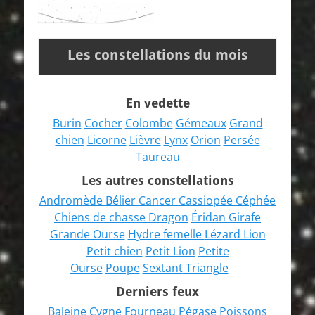
Les constellations du mois
En vedette
Burin
Cocher
Colombe
Gémeaux
Grand
chien
Licorne
Lièvre
Lynx
Orion
Persée
Taureau
Les autres constellations
Andromède
Bélier
Cancer
Cassiopée
Céphée
Chiens de chasse
Dragon
Éridan
Girafe
Grande Ourse
Hydre femelle
Lézard
Lion
Petit chien
Petit Lion
Petite
Ourse
Poupe
Sextant
Triangle
Derniers feux
Baleine
Cygne
Fourneau
Pégase
Poissons