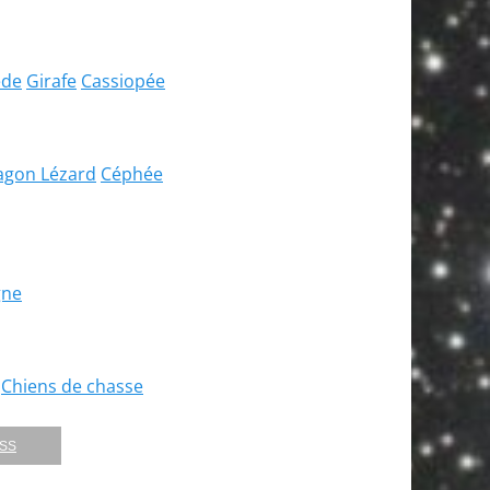
de
Girafe
Cassiopée
agon
Lézard
Céphée
ne
Chiens de chasse
RSS