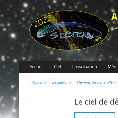
A
L'a
Menu
Aller
Accueil
Ciel
L’association
Médi
au
principal
contenu
Accueil
»
Découvrir
»
Chemins du ciel étoilé
»
Le ciel de 