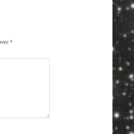
 avec
*