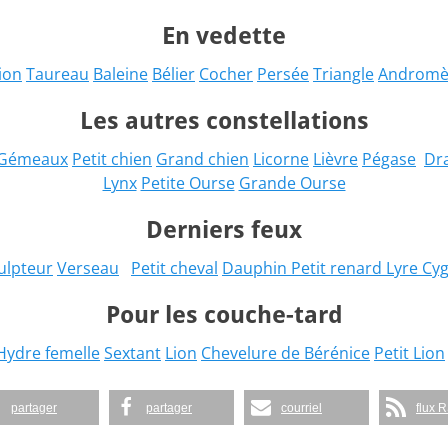
En vedette
ion
Taureau
Baleine
Bélier
Cocher
Persée
Triangle
Andromè
Les autres constellations
Gémeaux
Petit chien
Grand chien
Licorne
Lièvre
Pégase
Dr
Lynx
Petite Ourse
Grande Ourse
Derniers feux
ulpteur
Verseau
Petit cheval
Dauphin
Petit renard
Lyre
Cyg
Pour les couche-tard
Hydre femelle
Sextant
Lion
Chevelure de Bérénice
Petit Lion
partager
partager
courriel
flux 