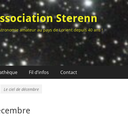
ssociation Sterenn
stronomie amateur au pays de Lorient depuis 40 ans !
athèque
Fil d’infos
Contact
Le ciel de décembre
décembre