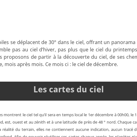
toiles se déplacent de 30° dans le ciel, offrant un panoram
emble pas au ciel d’hiver, pas plus que le ciel du printemp
proposons de partir à la découverte du ciel, de ses chem
e, mois après mois. Ce mois ci : le ciel de décembre.
Les cartes du ciel
s montrent le ciel tel qu’il sera en
temps local
le 1er décembre à 00h00, le 
, est, ouest et au zénith et à une latitude de près de 48 ° nord.
Chaque ca
a réalité du terrain, elles ne contiennent aucune indication, aucun tracé
 profond. Afin de pouvoir réutiliser ces cartes chaque année, les planètes n