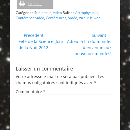
imprimer
Catégories
Sur la toile
,
video
Balises
Astrophysique
,
Conférence vidéo
,
Conférences
,
Vidéo
,
Vu sur le web
Navigation
← Précédent
Suivant →
Article
Article
Fête de la Science, Jour
Adieu la fin du monde,
de
précédent :
suivant :
de la Nuit 2012
bienvenue aux
l’article
nouveaux mondes!
Laisser un commentaire
Votre adresse e-mail ne sera pas publiée.
Les
champs obligatoires sont indiqués avec
*
Commentaire
*