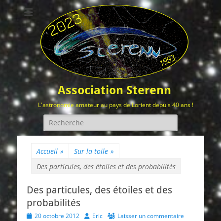
Association Sterenn
L'astronomie amateur au pays de Lorient depuis 40 ans !
Rechercher :
Accueil
»
Sur la toile
»
Des particules, des étoiles et des probabilités
Des particules, des étoiles et des
probabilités
Posted
Author
20 octobre 2012
Eric
Laisser un commentaire