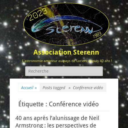
Association Sterenn
L'astronomie amateur au pays de Lorient depuis 40 ans !
Rechercher :
Accueil
»
Posts tagged »
Conférence vidéo
Étiquette :
Conférence vidéo
40 ans après l’alunissage de Neil
Armstrong : les perspectives de