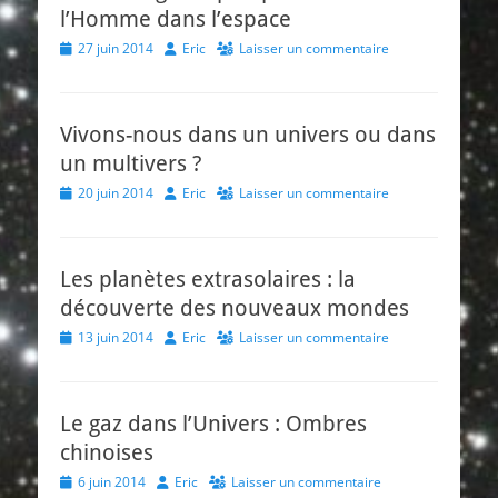
l’Homme dans l’espace
Posted
Author
27 juin 2014
Eric
Laisser un commentaire
on
Vivons-nous dans un univers ou dans
un multivers ?
Posted
Author
20 juin 2014
Eric
Laisser un commentaire
on
Les planètes extrasolaires : la
découverte des nouveaux mondes
Posted
Author
13 juin 2014
Eric
Laisser un commentaire
on
Le gaz dans l’Univers : Ombres
chinoises
Posted
Author
6 juin 2014
Eric
Laisser un commentaire