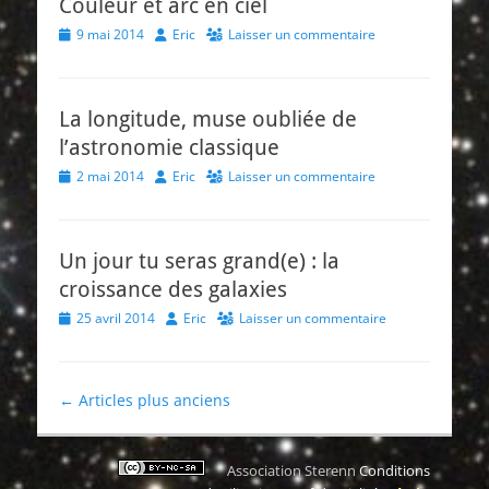
Couleur et arc en ciel
Posted
Author
9 mai 2014
Eric
Laisser un commentaire
on
La longitude, muse oubliée de
l’astronomie classique
Posted
Author
2 mai 2014
Eric
Laisser un commentaire
on
Un jour tu seras grand(e) : la
croissance des galaxies
Posted
Author
25 avril 2014
Eric
Laisser un commentaire
on
Navigation
←
Articles plus anciens
des
articles
Association Sterenn
Conditions