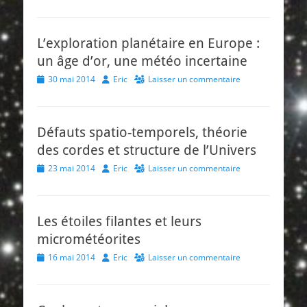
on
L’exploration planétaire en Europe :
un âge d’or, une météo incertaine
Posted
Author
30 mai 2014
Eric
Laisser un commentaire
on
Défauts spatio-temporels, théorie
des cordes et structure de l’Univers
Posted
Author
23 mai 2014
Eric
Laisser un commentaire
on
Les étoiles filantes et leurs
micrométéorites
Posted
Author
16 mai 2014
Eric
Laisser un commentaire
on