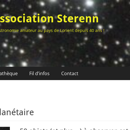
ssociation Sterenn
stronomie amateur au pays de Lorient depuis 40 ans !
athèque
Fil d’infos
Contact
lanétaire