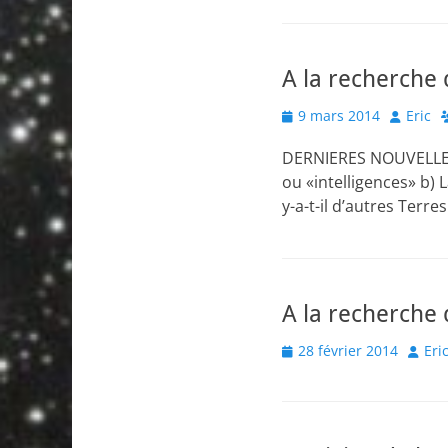
A la recherche 
Posted
Author
9 mars 2014
Eric
on
DERNIERES NOUVELLES D
ou «intelligences» b) L
y-a-t-il d’autres Terre
A la recherche 
Posted
Autho
28 février 2014
Eri
on