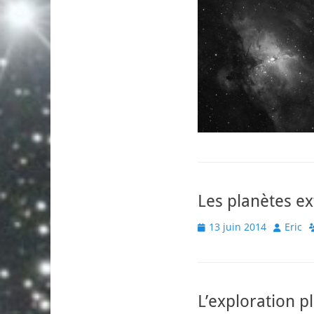
Les planètes e
Posted
Author
13 juin 2014
Eric
on
L’exploration p