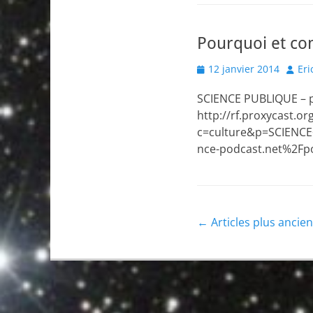
Pourquoi et co
Posted
Autho
12 janvier 2014
Eri
on
SCIENCE PUBLIQUE – par
http://rf.proxycast.
c=culture&p=SCIENC
nce-podcast.net%2Fp
Navigation
←
Articles plus ancie
des
articles