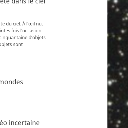
été dans le ciel
 du ciel. À l’œil nu,
ntes fois l’occasion
cinquantaine d’objets
 objets sont
x mondes
éo incertaine