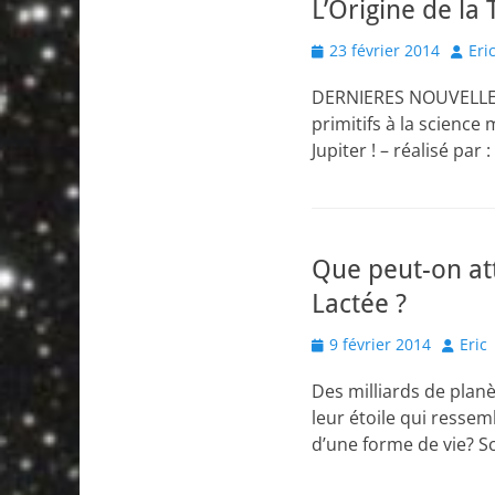
L’Origine de la 
Posted
Autho
23 février 2014
Eri
on
DERNIERES NOUVELLES 
primitifs à la scienc
Jupiter ! – réalisé par
Que peut-on att
Lactée ?
Posted
Author
9 février 2014
Eric
on
Des milliards de planè
leur étoile qui ressem
d’une forme de vie? S