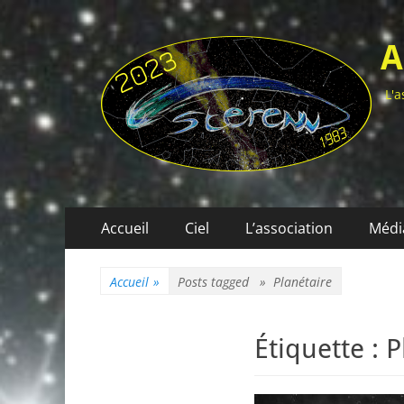
A
L'a
Menu
Aller
Accueil
Ciel
L’association
Médi
au
principal
contenu
Accueil
»
Posts tagged »
Planétaire
Étiquette :
P