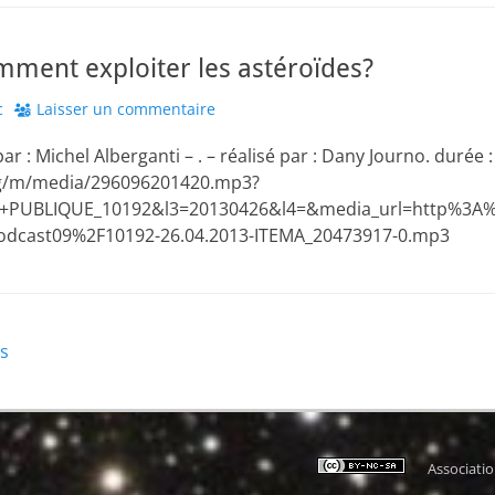
mment exploiter les astéroïdes?
r
c
Laisser un commentaire
 : Michel Alberganti – . – réalisé par : Dany Journo. durée :
org/m/media/296096201420.mp3?
E+PUBLIQUE_10192&l3=20130426&l4=&media_url=http%3A%
odcast09%2F10192-26.04.2013-ITEMA_20473917-0.mp3
ns
Associati