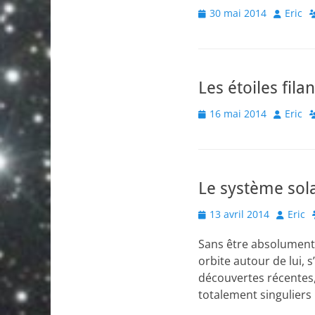
Posted
Author
30 mai 2014
Eric
on
Les étoiles fil
Posted
Author
16 mai 2014
Eric
on
Le système solai
Posted
Author
13 avril 2014
Eric
on
Sans être absolument 
orbite autour de lui, 
découvertes récentes,
totalement singuliers