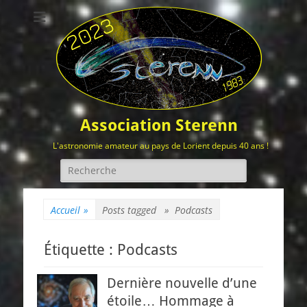
Association Sterenn
L'astronomie amateur au pays de Lorient depuis 40 ans !
Rechercher :
Accueil
»
Posts tagged »
Podcasts
Étiquette :
Podcasts
Dernière nouvelle d’une
étoile… Hommage à