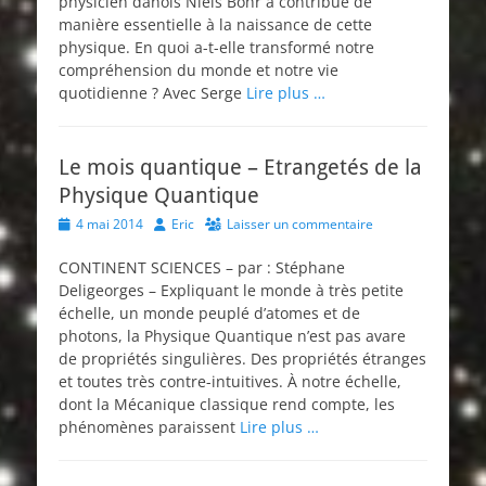
physicien danois Niels Bohr a contribué de
manière essentielle à la naissance de cette
physique. En quoi a-t-elle transformé notre
compréhension du monde et notre vie
quotidienne ? Avec Serge
Lire plus …
Le mois quantique – Etrangetés de la
Physique Quantique
Posted
Author
4 mai 2014
Eric
Laisser un commentaire
on
CONTINENT SCIENCES – par : Stéphane
Deligeorges – Expliquant le monde à très petite
échelle, un monde peuplé d’atomes et de
photons, la Physique Quantique n’est pas avare
de propriétés singulières. Des propriétés étranges
et toutes très contre-intuitives. À notre échelle,
dont la Mécanique classique rend compte, les
phénomènes paraissent
Lire plus …