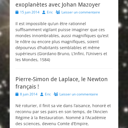
exoplanètes avec Johan Mazoyer
Posted
Author
15 juin 2014
Eric
Laisser un commentaire
on
Il est impossible qu’un être rationnel
suffisamment vigilant puisse imaginer que ces
mondes innombrables, aussi magnifiques qu’est
le nôtre ou encore plus magnifiques, soient
dépourvus d’habitants semblables et même
supérieurs (Giordano Bruno, L’Infini, l’Univers et
les Mondes, 1584)
Pierre-Simon de Laplace, le Newton
français !
Posted
Author
8 juin 2014
Eric
Laisser un commentaire
on
Né roturier, il finit sa vie dans l’aisance, honoré et
reconnu par ses pairs en son temps, de l’Ancien
Régime à la Restauration. Nommé à l’Académie
des sciences, devenu Comte d’Empire,