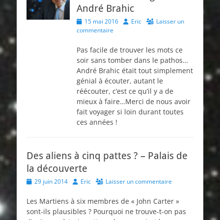
André Brahic
Posted
Author
15 mai 2016
Eric
Laisser un
on
commentaire
Pas facile de trouver les mots ce
soir sans tomber dans le pathos…
André Brahic était tout simplement
génial à écouter, autant le
réécouter, c’est ce qu’il y a de
mieux à faire…Merci de nous avoir
fait voyager si loin durant toutes
ces années !
Des aliens à cinq pattes ? – Palais de
la découverte
Posted
Author
29 juin 2014
Eric
Laisser un commentaire
on
Les Martiens à six membres de « John Carter »
sont-ils plausibles ? Pourquoi ne trouve-t-on pas