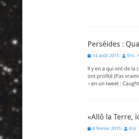
Perséides : Qua
Posted
Author
14 août 2015
Eric
on
Il y en a qui ont de l
ont profité (Pas vraim
– en un tweet : Caugh
«Allô la Terre, 
Posted
Author
8 février 2015
Eric
on