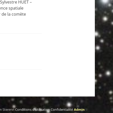
 Sylvestre HUET –
ence spatiale
r de la comète
on Sterenn
Conditions d'utilisation
Confidentialité
Admin