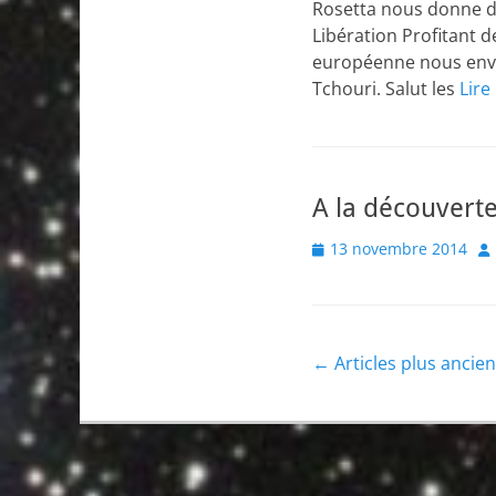
Rosetta nous donne de
Libération Profitant d
européenne nous envoi
Tchouri. Salut les
Lire
A la découver
Posted
Au
13 novembre 2014
on
Navigation
←
Articles plus ancie
des
articles