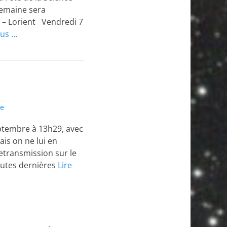
semaine sera
e – Lorient Vendredi 7
lus …
re
eptembre à 13h29, avec
is on ne lui en
retransmission sur le
toutes dernières
Lire