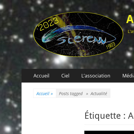
A
L'a
Menu
Aller
Accueil
Ciel
L’association
Médi
au
principal
contenu
Accueil
»
Posts tagged »
Actualité
Étiquette :
A