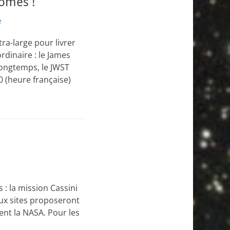
nomes !
e
ra-large pour livrer
dinaire : le James
longtemps, le JWST
0 (heure française)
: la mission Cassini
ux sites proposeront
nt la NASA. Pour les