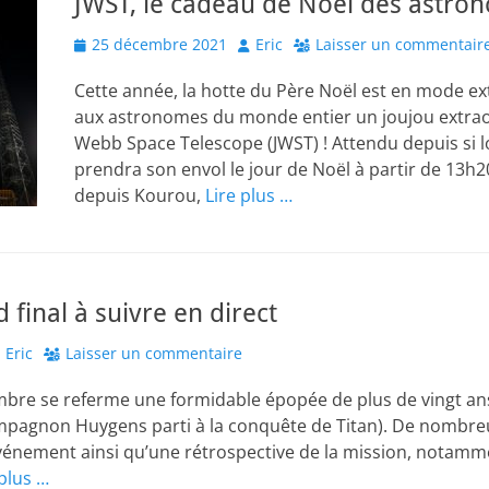
JWST, le cadeau de Noël des astro
Posted
Author
25 décembre 2021
Eric
Laisser un commentair
on
Cette année, la hotte du Père Noël est en mode ext
aux astronomes du monde entier un joujou extraor
Webb Space Telescope (JWST) ! Attendu depuis si 
prendra son envol le jour de Noël à partir de 13h2
depuis Kourou,
Lire plus …
d final à suivre en direct
uthor
Eric
Laisser un commentaire
bre se referme une formidable épopée de plus de vingt ans 
mpagnon Huygens parti à la conquête de Titan). De nombre
vénement ainsi qu’une rétrospective de la mission, notamme
 plus …