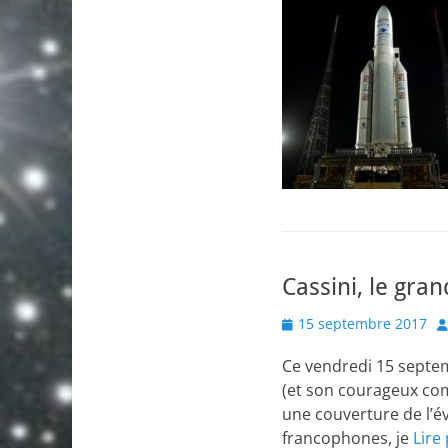
Cassini, le gran
Posted
A
15 septembre 2017
on
Ce vendredi 15 septem
(et son courageux co
une couverture de l’é
francophones, je
Lire