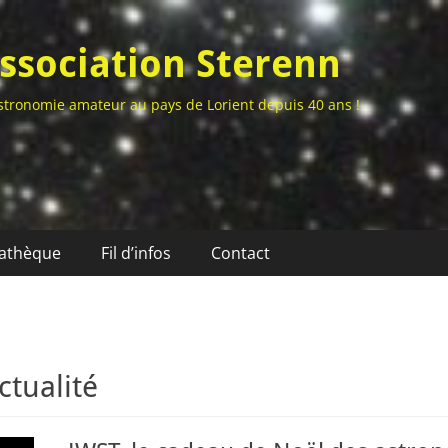
ssociation Sterenn
stronomie amateur au pays de Lorient depuis 40 ans !
athèque
Fil d’infos
Contact
ctualité