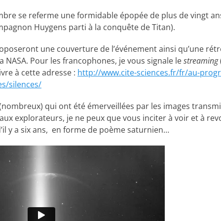
bre se referme une formidable épopée de plus de vingt ans 
pagnon Huygens parti à la conquête de Titan).
poseront une couverture de l’événement ainsi qu’une rétro
 NASA. Pour les francophones, je vous signale le
streaming
ivre à cette adresse :
http://www.cite-sciences.fr/fr/au-pr
s/silences/
x (nombreux) qui ont été émerveillées par les images transm
x explorateurs, je ne peux que vous inciter à voir et à revo
d’il y a six ans, en forme de poème saturnien…