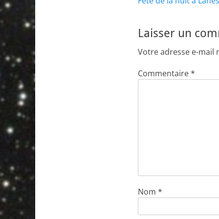
Article
Fête de la nuit à Lane
de
précédent :
l’article
Laisser un co
Votre adresse e-mail 
Commentaire
*
Nom
*