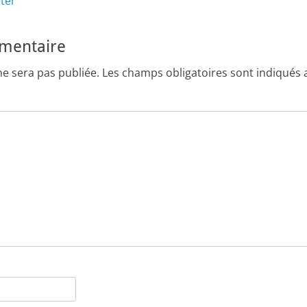
Article
ster
suivant :
mmentaire
ne sera pas publiée.
Les champs obligatoires sont indiqués