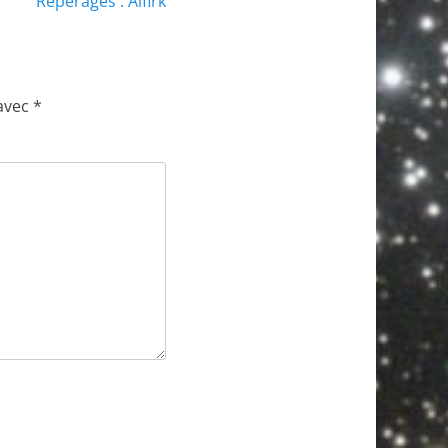
Repérages : Alfirk
 avec
*