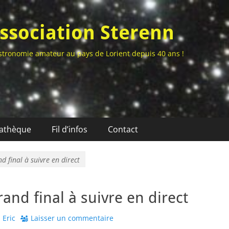
ssociation Sterenn
stronomie amateur au pays de Lorient depuis 40 ans !
athèque
Fil d’infos
Contact
nd final à suivre en direct
rand final à suivre en direct
uthor
Eric
Laisser un commentaire