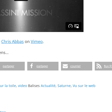
m
Chris Abbas
on
Vimeo
.
gens…
partager
partager
courriel
flux 
ur la toile
,
video
Balises
Actualité
,
Saturne
,
Vu sur le web