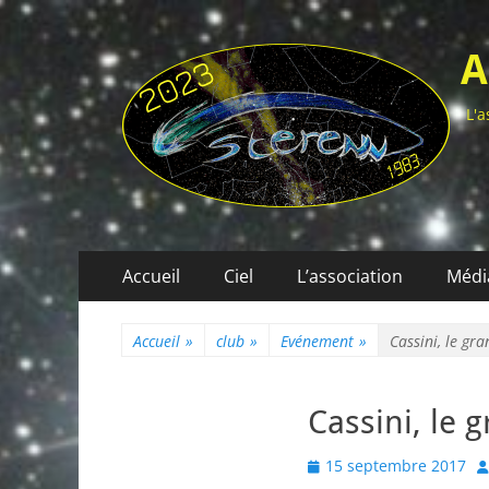
A
L'a
Menu
Aller
Accueil
Ciel
L’association
Médi
au
principal
contenu
Accueil
»
club
»
Evénement
»
Cassini, le gra
Cassini, le g
Posted
A
15 septembre 2017
on