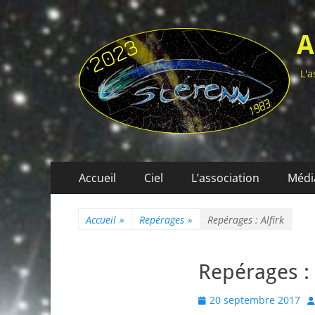
A
L'a
Menu
Aller
Accueil
Ciel
L’association
Médi
au
principal
contenu
Accueil
»
Repérages
»
Repérages : Alfirk
Repérages : 
Posted
A
20 septembre 2017
on