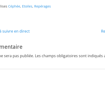
lises
Céphée
,
Etoiles
,
Repérages
Article
 à suivre en direct
Re
suivant :
mmentaire
ne sera pas publiée.
Les champs obligatoires sont indiqués