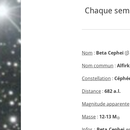
Chaque sema
Nom
:
Beta Cephei
(β
Nom commun
:
Alfirk
Constellation
:
Céphé
Distance
:
682 a.l.
Magnitude apparente
Masse
:
12-13 M
☉
Infos
:
Beta Cephei
es