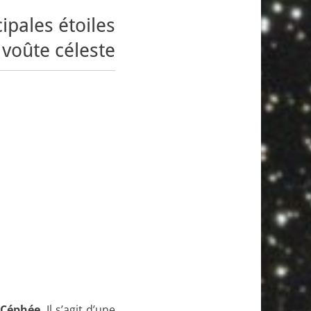
pales étoiles
 voûte céleste
Céphée
. Il s’agit d’une