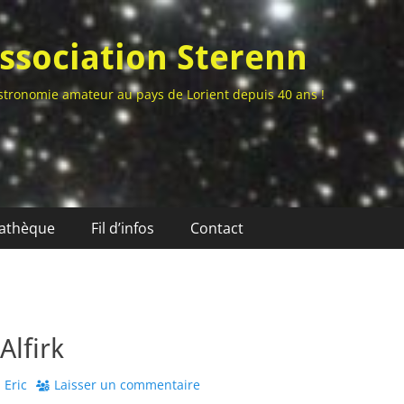
ssociation Sterenn
stronomie amateur au pays de Lorient depuis 40 ans !
athèque
Fil d’infos
Contact
Alfirk
uthor
Eric
Laisser un commentaire