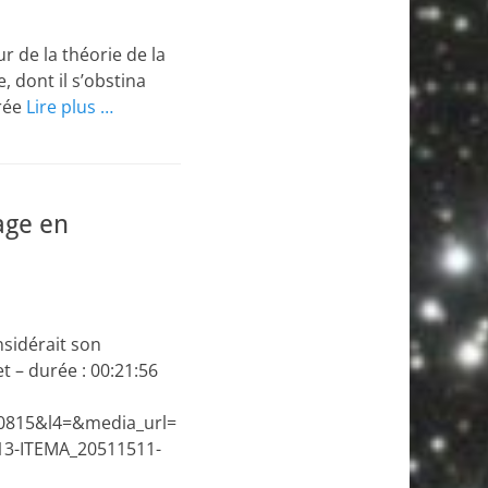
 de la théorie de la
, dont il s’obstina
urée
Lire plus …
age en
sidérait son
t – durée : 00:21:56
815&l4=&media_url=
13-ITEMA_20511511-