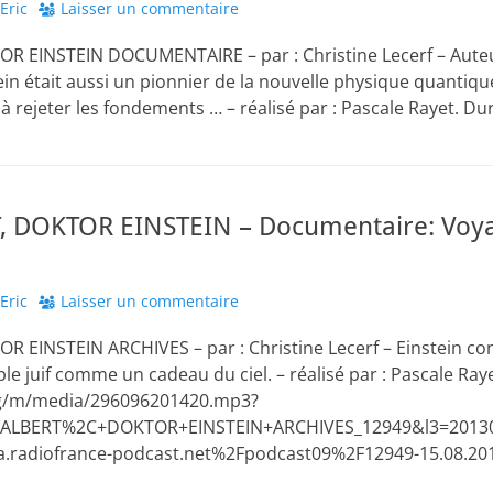
thor
Eric
Laisser un commentaire
 EINSTEIN DOCUMENTAIRE – par : Christine Lecerf – Auteur
tein était aussi un pionnier de la nouvelle physique quantique
ie à rejeter les fondements … – réalisé par : Pascale Rayet. D
, DOKTOR EINSTEIN – Documentaire: Voy
thor
Eric
Laisser un commentaire
 EINSTEIN ARCHIVES – par : Christine Lecerf – Einstein con
 juif comme un cadeau du ciel. – réalisé par : Pascale Raye
org/m/media/296096201420.mp3?
+ALBERT%2C+DOKTOR+EINSTEIN+ARCHIVES_12949&l3=20130
radiofrance-podcast.net%2Fpodcast09%2F12949-15.08.20