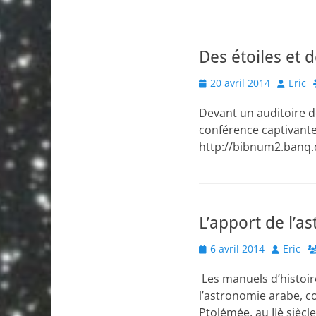
Des étoiles et
Posted
Author
20 avril 2014
Eric
on
Devant un auditoire d
conférence captivante
http://bibnum2.banq
L’apport de l’a
Posted
Author
6 avril 2014
Eric
on
Les manuels d’histoire
l’astronomie arabe, co
Ptolémée, au IIè siècl