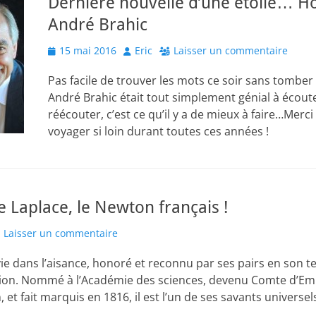
Dernière nouvelle d’une étoile… 
André Brahic
Posted
Author
15 mai 2016
Eric
Laisser un commentaire
on
Pas facile de trouver les mots ce soir sans tombe
André Brahic était tout simplement génial à écoute
réécouter, c’est ce qu’il y a de mieux à faire…Merci
voyager si loin durant toutes ces années !
 Laplace, le Newton français !
Laisser un commentaire
sa vie dans l’aisance, honoré et reconnu par ses pairs en son 
tion. Nommé à l’Académie des sciences, devenu Comte d’Emp
et fait marquis en 1816, il est l’un de ses savants universel