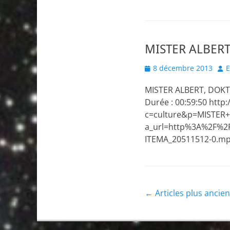
MISTER ALBERT
Posted
Aut
8 décembre 2013
E
on
MISTER ALBERT, DOKTOR
Durée : 00:59:50 htt
c=culture&p=MISTE
a_url=http%3A%2F%2F
ITEMA_20511512-0.m
Navigation
←
Articles plus ancie
des
articles