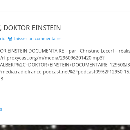
, DOKTOR EINSTEIN
hor
ric
Laisser un commentaire
 EINSTEIN DOCUMENTAIRE – par : Christine Lecerf – réalisé
p://rf.proxycast.org/m/media/296096201420.mp3?
R+ALBERT%2C+DOKTOR+EINSTEIN+DOCUMENTAIRE_12950&l3
media.radiofrance-podcast.net%2Fpodcast09%2F12950-15.
p3
ns