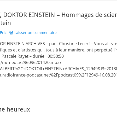
, DOKTOR EINSTEIN – Hommages de scient
stein
thor
Eric
Laisser un commentaire
 EINSTEIN ARCHIVES – par : Christine Lecerf – Vous allez 
iques et d’artistes qui, tous à leur manière, ont perpétué l’
 : Pascale Rayet – durée : 00:50:50
org/m/media/296096201420.mp3?
+ALBERT%2C+DOKTOR+EINSTEIN+ARCHIVES_12949&l3=20130
radiofrance-podcast.net%2Fpodcast09%2F12949-16.08.20
phe heureux