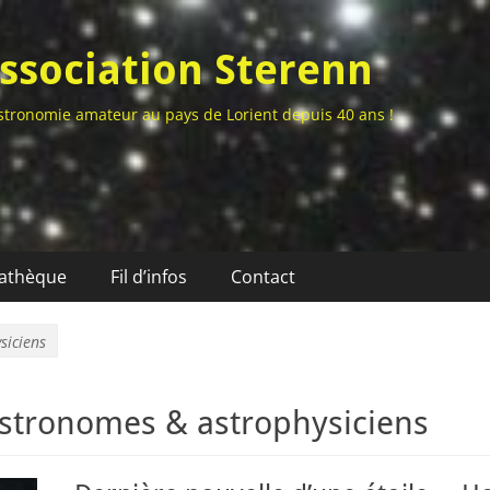
ssociation Sterenn
stronomie amateur au pays de Lorient depuis 40 ans !
athèque
Fil d’infos
Contact
siciens
stronomes & astrophysiciens