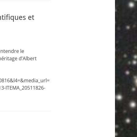
ifiques et
entendre le
héritage d’Albert
816&l4=&media_url=
13-ITEMA_20511826-