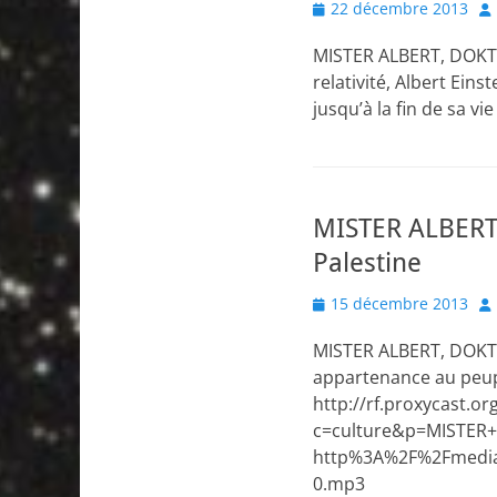
Posted
Au
22 décembre 2013
on
MISTER ALBERT, DOKTOR
relativité, Albert Eins
jusqu’à la fin de sa v
MISTER ALBERT
Palestine
Posted
Au
15 décembre 2013
on
MISTER ALBERT, DOKTOR
appartenance au peuple
http://rf.proxycast.
c=culture&p=MISTER
http%3A%2F%2Fmedia.
0.mp3