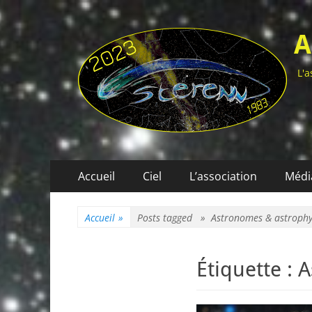
A
L'a
Menu
Aller
Accueil
Ciel
L’association
Médi
au
principal
contenu
Accueil
»
Posts tagged »
Astronomes & astrophy
Étiquette :
A