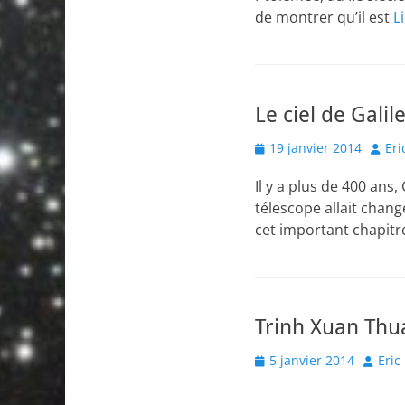
de montrer qu’il est
L
Le ciel de Galil
Posted
Autho
19 janvier 2014
Eri
on
Il y a plus de 400 ans,
télescope allait chan
cet important chapitre
Trinh Xuan Thu
Posted
Author
5 janvier 2014
Eric
on