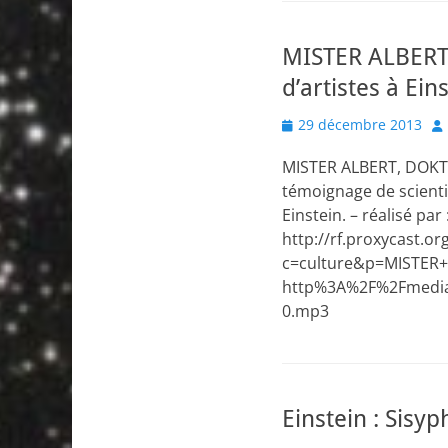
MISTER ALBERT
d’artistes à Ein
Posted
Au
29 décembre 2013
on
MISTER ALBERT, DOKTOR
témoignage de scientif
Einstein. – réalisé par
http://rf.proxycast.
c=culture&p=MISTER
http%3A%2F%2Fmedia.
0.mp3
Einstein : Sisy