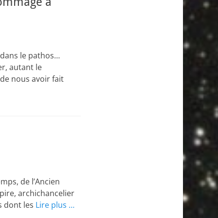
Hommage à
r dans le pathos…
r, autant le
 de nous avoir fait
temps, de l’Ancien
ire, archichancelier
s dont les
Lire plus …