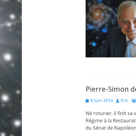
Pierre-Simon de
Posted
Author
8 juin 2014
Eric
on
Né roturier, il finit 
Régime à la Restaura
du Sénat de Napoléon, 