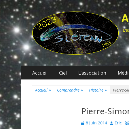
A
L'a
Menu
Aller
Accueil
Ciel
L’association
Médi
au
principal
contenu
Accueil
»
Comprendre
»
Histoire
»
Pierre-S
Pierre-Simon
Posted
Author
8 juin 2014
Eric
on