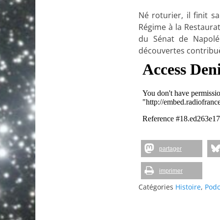
Né roturier, il finit
Régime à la Restaura
du Sénat de Napoléo
découvertes contribu
partager
imprimer
Catégories
Histoire
,
Podc