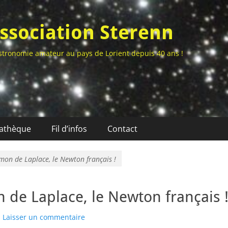
ssociation Sterenn
stronomie amateur au pays de Lorient depuis 40 ans !
athèque
Fil d’infos
Contact
imon de Laplace, le Newton français !
 de Laplace, le Newton français 
Laisser un commentaire