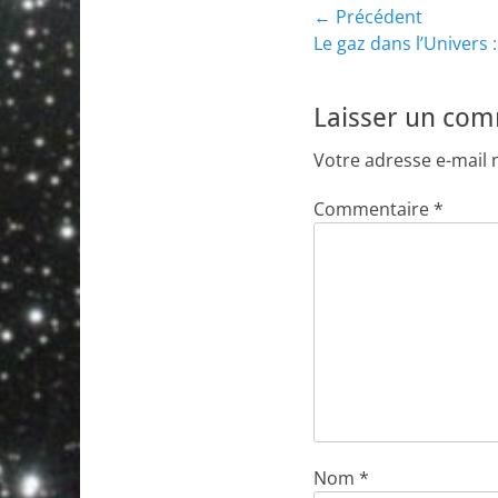
Navigation
← Précédent
Article
Le gaz dans l’Univers
de
précédent :
l’article
Laisser un co
Votre adresse e-mail 
Commentaire
*
Nom
*