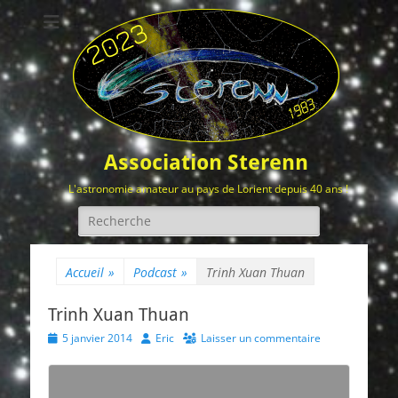
Association Sterenn
L'astronomie amateur au pays de Lorient depuis 40 ans !
Rechercher :
Accueil
»
Podcast
»
Trinh Xuan Thuan
Trinh Xuan Thuan
Posted
Author
5 janvier 2014
Eric
Laisser un commentaire
on