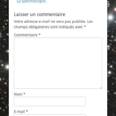
précédent :
suivant :
La spectroscopie.
l’article
Laisser un commentaire
Votre adresse e-mail ne sera pas publiée.
Les
champs obligatoires sont indiqués avec
*
Commentaire
*
Nom
*
E-mail
*