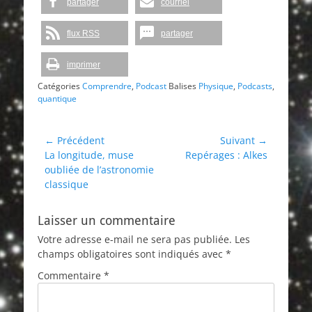
partager
courriel
flux RSS
partager
imprimer
Catégories
Comprendre
,
Podcast
Balises
Physique
,
Podcasts
,
quantique
Navigation
← Précédent
Suivant →
Article
Article
La longitude, muse
Repérages : Alkes
de
précédent :
suivant :
oubliée de l’astronomie
l’article
classique
Laisser un commentaire
Votre adresse e-mail ne sera pas publiée.
Les
champs obligatoires sont indiqués avec
*
Commentaire
*