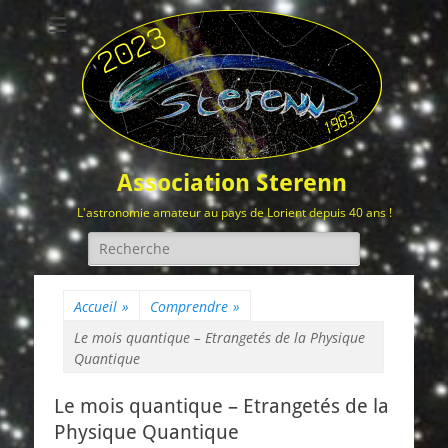
Association Sterenn
L'astronomie amateur au pays de Lorient depuis 40 ans !
Rechercher :
Accueil
»
Comprendre
»
Le mois quantique – Etrangetés de la Physique
Quantique
Le mois quantique – Etrangetés de la
Physique Quantique