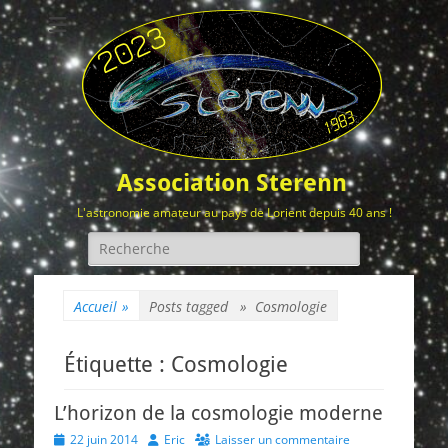
Association Sterenn
L'astronomie amateur au pays de Lorient depuis 40 ans !
Rechercher :
Accueil
»
Posts tagged »
Cosmologie
Étiquette :
Cosmologie
L’horizon de la cosmologie moderne
Posted
Author
22 juin 2014
Eric
Laisser un commentaire