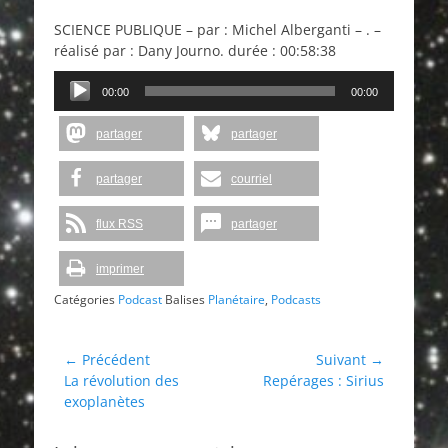
on
SCIENCE PUBLIQUE – par : Michel Alberganti – . –
réalisé par : Dany Journo. durée : 00:58:38
Lecteur
00:00
00:00
audio
partager
partager
partager
courriel
flux RSS
partager
imprimer
Catégories
Podcast
Balises
Planétaire
,
Podcasts
Navigation
← Précédent
Suivant →
Article
Article
La révolution des
Repérages : Sirius
de
précédent :
suivant :
exoplanètes
l’article