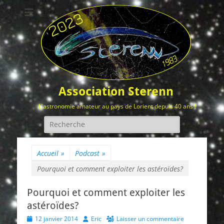
Association Sterenn
L'astronomie amateur au pays de Lorient depuis 40 ans !
Rechercher :
Accueil
»
Podcast
»
Pourquoi et comment exploiter les astéroïdes?
Pourquoi et comment exploiter les
astéroïdes?
Posted
Author
12 janvier 2014
Eric
Laisser un commentaire