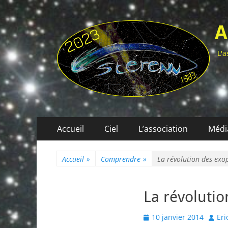
A
L'a
Menu
Aller
Accueil
Ciel
L’association
Médi
au
principal
contenu
Accueil
»
Comprendre
»
La révolution des exo
La révoluti
Posted
Autho
10 janvier 2014
Eri
on