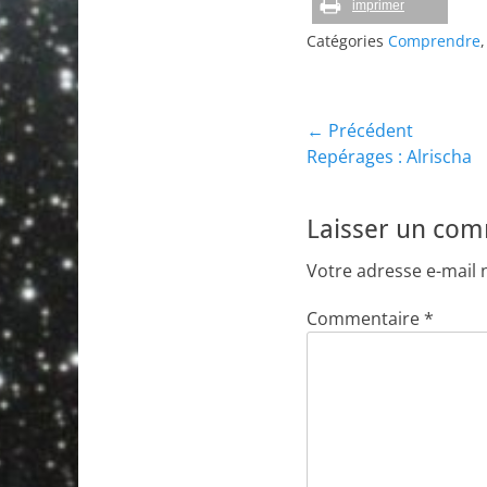
imprimer
Catégories
Comprendre
Navigation
← Précédent
Article
Repérages : Alrischa
de
précédent :
l’article
Laisser un co
Votre adresse e-mail 
Commentaire
*