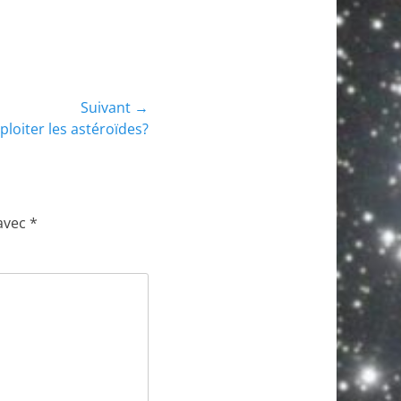
Suivant →
loiter les astéroïdes?
 avec
*