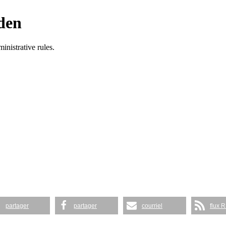
partager
partager
courriel
flux 