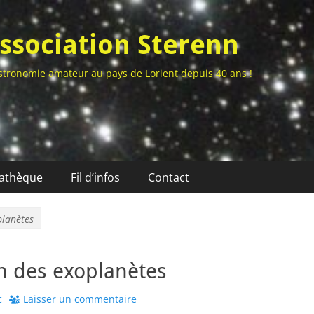
ssociation Sterenn
stronomie amateur au pays de Lorient depuis 40 ans !
athèque
Fil d’infos
Contact
planètes
on des exoplanètes
r
c
Laisser un commentaire