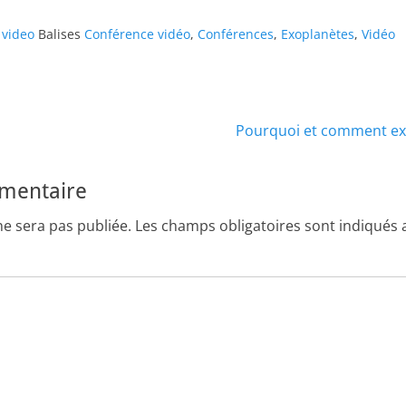
,
video
Balises
Conférence vidéo
,
Conférences
,
Exoplanètes
,
Vidéo
Article
Pourquoi et comment exp
suivant :
mmentaire
ne sera pas publiée.
Les champs obligatoires sont indiqués