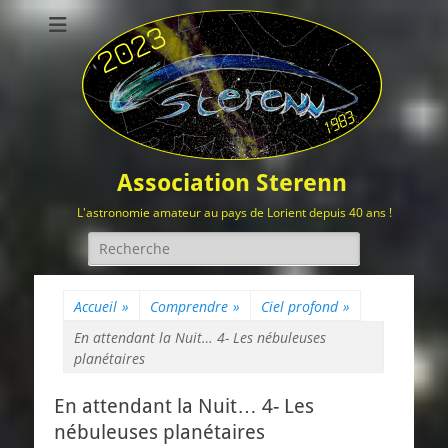
Association Sterenn
L'astronomie amateur au pays de Lorient depuis 40 ans !
Rechercher :
Accueil
»
Comprendre
»
Ciel profond
»
En attendant la Nuit… 4- Les nébuleuses
planétaires
En attendant la Nuit… 4- Les
nébuleuses planétaires