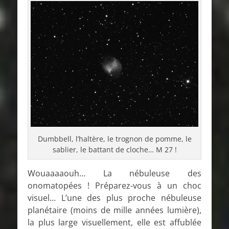
Dumbbell, l’haltère, le trognon de pomme, le
sablier, le battant de cloche… M 27 !
Wouaaaaouh… La nébuleuse des
onomatopées ! Préparez-vous à un choc
visuel… L’une des plus proche nébuleuse
planétaire (moins de mille années lumière),
la plus large visuellement, elle est affublée