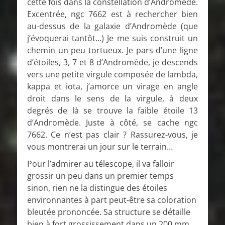
cette fois dans la constellation d’Andromède.
Excentrée, ngc 7662 est à rechercher bien
au-dessus de la galaxie d’Andromède (que
j’évoquerai tantôt…) Je me suis construit un
chemin un peu tortueux. Je pars d’une ligne
d’étoiles, 3, 7 et 8 d’Andromède, je descends
vers une petite virgule composée de lambda,
kappa et iota, j’amorce un virage en angle
droit dans le sens de la virgule, à deux
degrés de là se trouve la faible étoile 13
d’Andromède. Juste à côté, se cache ngc
7662. Ce n’est pas clair ? Rassurez-vous, je
vous montrerai un jour sur le terrain…
Pour l’admirer au télescope, il va falloir
grossir un peu dans un premier temps
sinon, rien ne la distingue des étoiles
environnantes à part peut-être sa coloration
bleutée prononcée. Sa structure se détaille
bien à fort grossissement dans un 200 mm