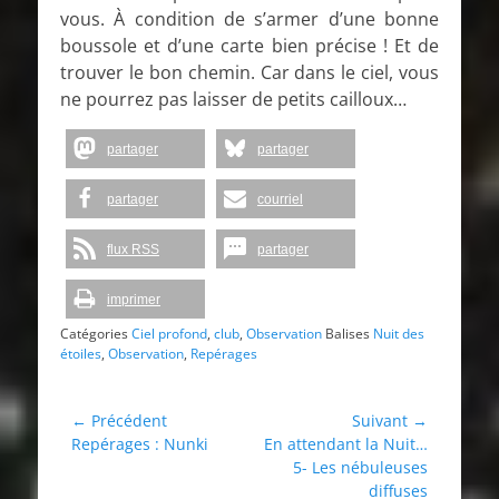
vous. À condition de s’armer d’une bonne
boussole et d’une carte bien précise ! Et de
trouver le bon chemin. Car dans le ciel, vous
ne pourrez pas laisser de petits cailloux…
partager
partager
partager
courriel
flux RSS
partager
imprimer
Catégories
Ciel profond
,
club
,
Observation
Balises
Nuit des
étoiles
,
Observation
,
Repérages
Navigation
← Précédent
Suivant →
Article
Article
Repérages : Nunki
En attendant la Nuit…
de
précédent :
suivant :
5- Les nébuleuses
l’article
diffuses