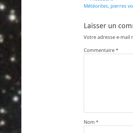
Navigation
Article
Météorites, pierres v
de
précédent :
l’article
Laisser un co
Votre adresse e-mail 
Commentaire
*
Nom
*