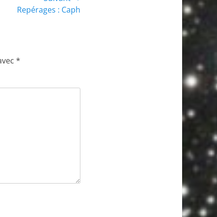
Repérages : Caph
 avec
*