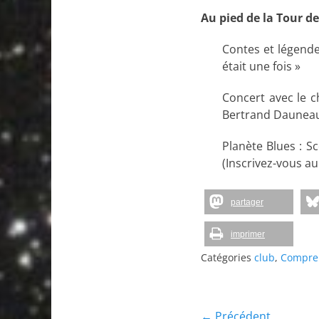
Au pied de la Tour d
Contes et légendes
était une fois »
Concert avec le c
Bertrand Daunea
Planète Blues : S
(Inscrivez-vous au
partager
imprimer
Catégories
club
,
Compre
← Précédent