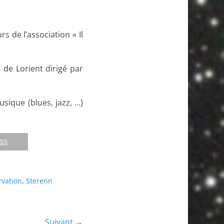
s de l’association « Il
 de Lorient dirigé par
sique (blues, jazz, …)
RSS
vation
,
Sterenn
Suivant →