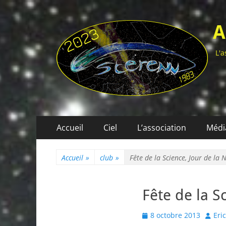
A
L'a
Menu
Aller
Accueil
Ciel
L’association
Médi
au
principal
contenu
Accueil
»
club
»
Fête de la Science, Jour de la 
Fête de la S
Posted
Autho
8 octobre 2013
Eric
on