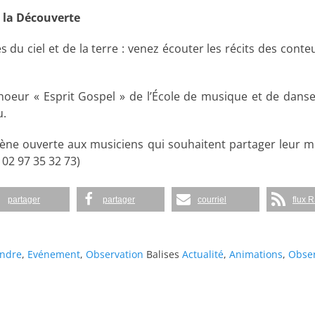
e la Découverte
 du ciel et de la terre : venez écouter les récits des conteur
hoeur « Esprit Gospel » de l’École de musique et de danse
u.
cène ouverte aux musiciens qui souhaitent partager leur mu
 02 97 35 32 73)
partager
partager
courriel
flux 
ndre
,
Evénement
,
Observation
Balises
Actualité
,
Animations
,
Obser