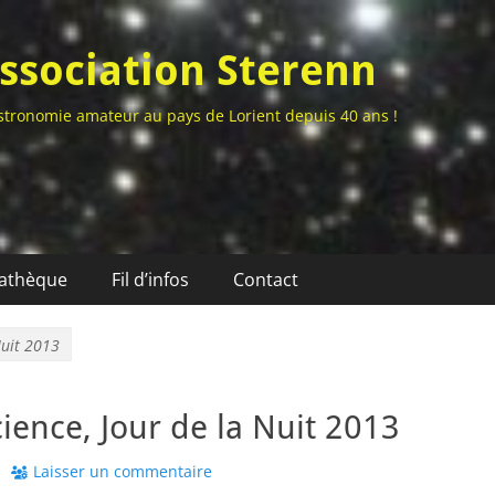
ssociation Sterenn
stronomie amateur au pays de Lorient depuis 40 ans !
athèque
Fil d’infos
Contact
Nuit 2013
cience, Jour de la Nuit 2013
r
Laisser un commentaire