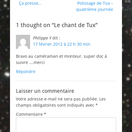
Article
Article
Ça presse…
Polissage de Tux –
de
précédent :
suivant :
quatrième journée
l’article
1 thought on “Le chant de Tux”
Philippe Y
dit :
17 février 2012 à 22 h 30 min
Bravo au caméraman et monteur, super doc à
suivre ….merci
Répondre
Laisser un commentaire
Votre adresse e-mail ne sera pas publiée.
Les
champs obligatoires sont indiqués avec
*
Commentaire
*