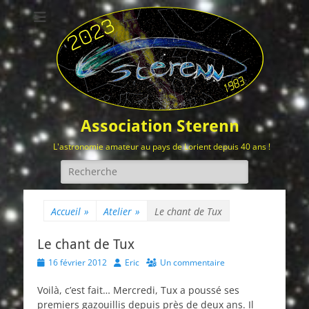
Association Sterenn
L'astronomie amateur au pays de Lorient depuis 40 ans !
Rechercher :
Accueil
»
Atelier
»
Le chant de Tux
Le chant de Tux
Posted
Author
16 février 2012
Eric
Un commentaire
on
Voilà, c’est fait… Mercredi, Tux a poussé ses
premiers gazouillis depuis près de deux ans. Il