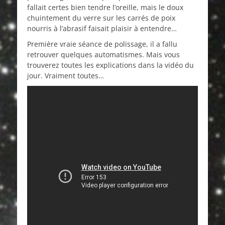
fallait certes bien tendre l’oreille, mais le doux
chuintement du verre sur les carrés de poix
nourris à l’abrasif faisait plaisir à entendre…
Première vraie séance de polissage, il a fallu
retrouver quelques automatismes. Mais vous
trouverez toutes les explications dans la vidéo du
jour. Vraiment toutes…