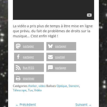
La vidéo a pris plus de temps à être mise en ligne
que prévu, du fait de problèmes de droits sur la
musique… C’est enfin réglé !
partager
partager
partager
courriel
flux RSS
partager
imprimer
Catégories
Atelier
,
video
Balises
Optique
,
Sterenn
,
Télescope
,
Tux
,
Vidéo
Navigation
← Précédent
Suivant →