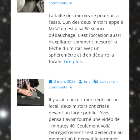
on
commentaire
La taille des miroirs se poursuit à
l’asso. L’un des deux miroirs appelé
Mo’aï en est à sa 5è séance
d’ébauchage. C’est l’occasion aussi
d’expliquer comment mesurer la
flèche du miroir avec un
sphéromètre et d’en déduire la
focale.
Lire plus …
Posted
Author
3 mars 2023
Eric
Laisser un
on
commentaire
Il y avait concert mercredi soir au
local, deux miroirs ont crissé
devant un large public ! Yves
pensait avoir tourné une vidéo de
1minutes 40, Seulement voilà,
l’enregistrement s’est déclenché au
moment où il pensait le terminer…