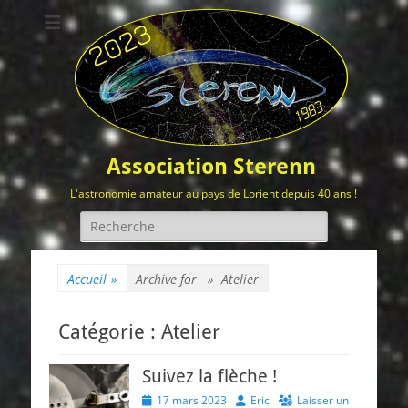
Association Sterenn
L'astronomie amateur au pays de Lorient depuis 40 ans !
Rechercher :
Accueil
»
Archive for »
Atelier
Catégorie :
Atelier
Suivez la flèche !
Posted
Author
17 mars 2023
Eric
Laisser un