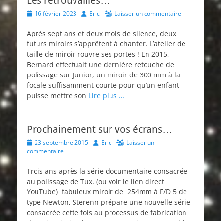
Les retrouvailles…
Posted
Author
16 février 2023
Eric
Laisser un commentaire
on
Après sept ans et deux mois de silence, deux
futurs miroirs s’apprêtent à chanter. L’atelier de
taille de miroir rouvre ses portes ! En 2015,
Bernard effectuait une dernière retouche de
polissage sur Junior, un miroir de 300 mm à la
focale suffisamment courte pour qu’un enfant
puisse mettre son
Lire plus …
Prochainement sur vos écrans…
Posted
Author
23 septembre 2015
Eric
Laisser un
on
commentaire
Trois ans après la série documentaire consacrée
au polissage de Tux, (ou voir le lien direct
YouTube) fabuleux miroir de 254mm à F/D 5 de
type Newton, Sterenn prépare une nouvelle série
consacrée cette fois au processus de fabrication