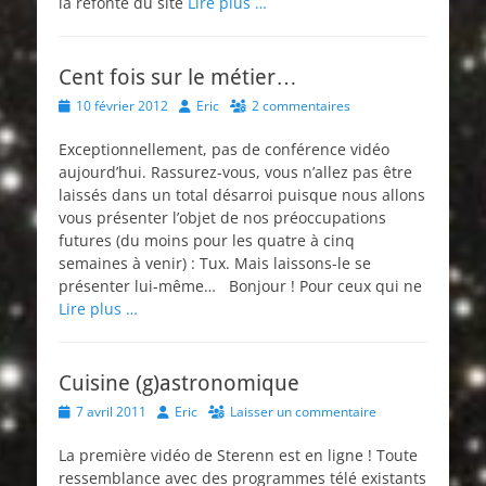
la refonte du site
Lire plus …
Cent fois sur le métier…
Posted
Author
10 février 2012
Eric
2 commentaires
on
Exceptionnellement, pas de conférence vidéo
aujourd’hui. Rassurez-vous, vous n’allez pas être
laissés dans un total désarroi puisque nous allons
vous présenter l’objet de nos préoccupations
futures (du moins pour les quatre à cinq
semaines à venir) : Tux. Mais laissons-le se
présenter lui-même… Bonjour ! Pour ceux qui ne
Lire plus …
Cuisine (g)astronomique
Posted
Author
7 avril 2011
Eric
Laisser un commentaire
on
La première vidéo de Sterenn est en ligne ! Toute
ressemblance avec des programmes télé existants