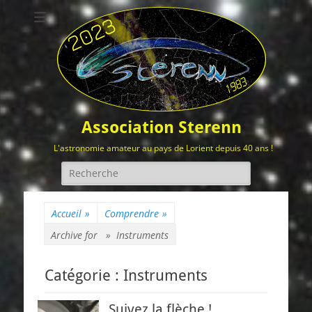
Association Sterenn
L'astronomie amateur au pays de Lorient depuis 40 ans !
Rechercher :
Accueil
»
Comprendre
»
Archive for »
Instruments
Catégorie :
Instruments
Suivez la flèche !