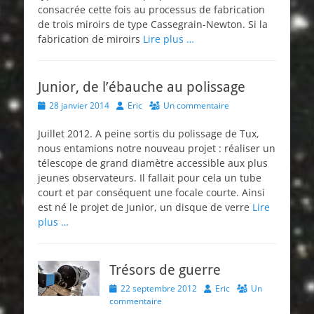
consacrée cette fois au processus de fabrication
de trois miroirs de type Cassegrain-Newton. Si la
fabrication de miroirs
Lire plus …
Junior, de l’ébauche au polissage
Posted
Author
28 janvier 2014
Eric
Un commentaire
on
Juillet 2012. A peine sortis du polissage de Tux,
nous entamions notre nouveau projet : réaliser un
télescope de grand diamètre accessible aux plus
jeunes observateurs. Il fallait pour cela un tube
court et par conséquent une focale courte. Ainsi
est né le projet de Junior, un disque de verre
Lire
plus …
Trésors de guerre
Posted
Author
22 septembre 2012
Eric
Un
on
commentaire