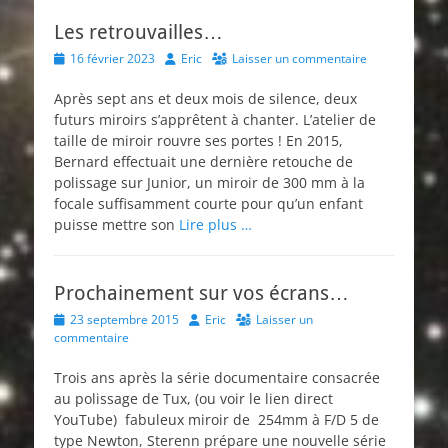
Les retrouvailles…
Posted
Author
16 février 2023
Eric
Laisser un commentaire
on
Après sept ans et deux mois de silence, deux
futurs miroirs s’apprêtent à chanter. L’atelier de
taille de miroir rouvre ses portes ! En 2015,
Bernard effectuait une dernière retouche de
polissage sur Junior, un miroir de 300 mm à la
focale suffisamment courte pour qu’un enfant
puisse mettre son
Lire plus …
Prochainement sur vos écrans…
Posted
Author
23 septembre 2015
Eric
Laisser un
on
commentaire
Trois ans après la série documentaire consacrée
au polissage de Tux, (ou voir le lien direct
YouTube) fabuleux miroir de 254mm à F/D 5 de
type Newton, Sterenn prépare une nouvelle série