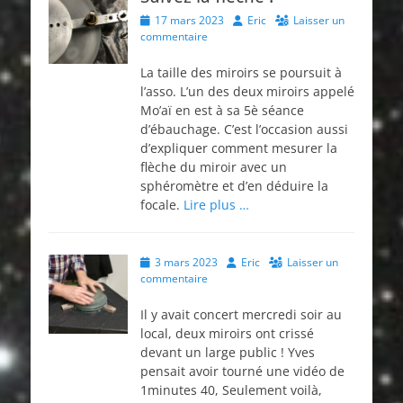
Posted
Author
17 mars 2023
Eric
Laisser un
on
commentaire
La taille des miroirs se poursuit à
l’asso. L’un des deux miroirs appelé
Mo’aï en est à sa 5è séance
d’ébauchage. C’est l’occasion aussi
d’expliquer comment mesurer la
flèche du miroir avec un
sphéromètre et d’en déduire la
focale.
Lire plus …
Posted
Author
3 mars 2023
Eric
Laisser un
on
commentaire
Il y avait concert mercredi soir au
local, deux miroirs ont crissé
devant un large public ! Yves
pensait avoir tourné une vidéo de
1minutes 40, Seulement voilà,