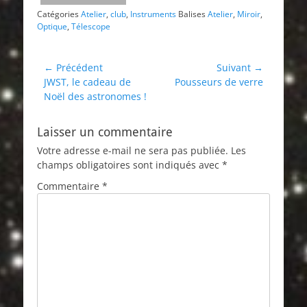
Catégories
Atelier
,
club
,
Instruments
Balises
Atelier
,
Miroir
,
Optique
,
Télescope
Navigation
← Précédent
Suivant →
Article
Article
JWST, le cadeau de
Pousseurs de verre
de
précédent :
suivant :
Noël des astronomes !
l’article
Laisser un commentaire
Votre adresse e-mail ne sera pas publiée.
Les
champs obligatoires sont indiqués avec
*
Commentaire
*