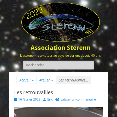
Association Sterenn
L'astronomie amateur au pays de Lorient depuis 40 ans !
Rechercher :
Accueil
»
Atelier
»
Les retrouvailles…
Les retrouvailles…
Posted
Author
16 février 2023
Eric
Laisser un commentaire
on