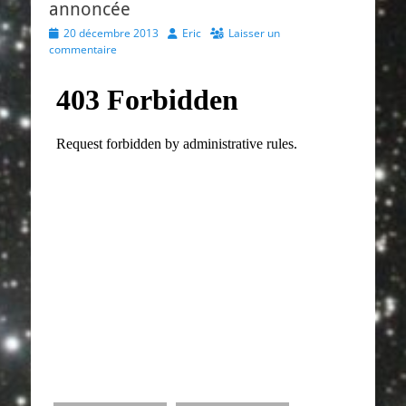
annoncée
Posted
Author
20 décembre 2013
Eric
Laisser un
on
commentaire