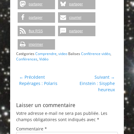
partager
partager
partager
courriel
flux RSS
partager
imprimer
Catégories
Comprendre
,
video
Balises
Conférence vidéo
,
Conférences
,
Vidéo
Navigation
← Précédent
Suivant →
Article
Article
Repérages : Polaris
Einstein : Sisyphe
de
précédent :
suivant :
heureux
l’article
Laisser un commentaire
Votre adresse e-mail ne sera pas publiée.
Les
champs obligatoires sont indiqués avec
*
Commentaire
*