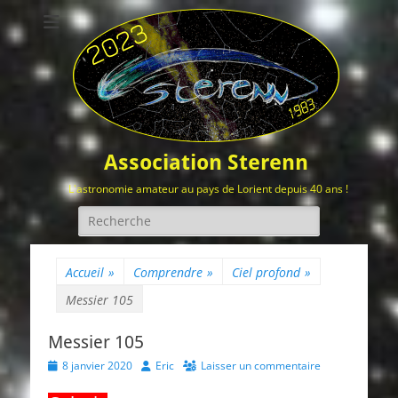
Association Sterenn
L'astronomie amateur au pays de Lorient depuis 40 ans !
Rechercher :
Accueil
»
Comprendre
»
Ciel profond
»
Messier 105
Messier 105
Posted
Author
8 janvier 2020
Eric
Laisser un commentaire
on