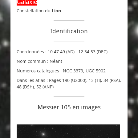
Galaxie
Constellation du
Lion
Identification
Coordonnées :
10 47 49
(AD)
+12 34 53
(DEC)
Nom commun : Néant
Numéros catalogues :
NGC
3379,
UGC
5902
Dans les atlas : Pages 190 (
U2000
), 13 (
TI
), 34 (
PSA
),
48 (
DSH
), 52 (
ANP
)
Messier 105 en images