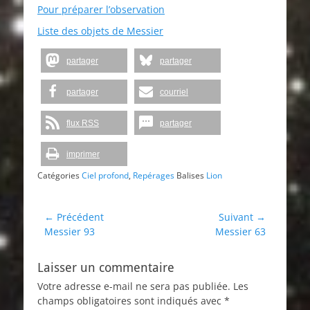
Pour préparer l’observation
Liste des objets de Messier
partager
partager
partager
courriel
flux RSS
partager
imprimer
Catégories
Ciel profond
,
Repérages
Balises
Lion
Navigation
← Précédent
Suivant →
Article
Article
Messier 93
Messier 63
de
précédent :
suivant :
l’article
Laisser un commentaire
Votre adresse e-mail ne sera pas publiée.
Les
champs obligatoires sont indiqués avec
*