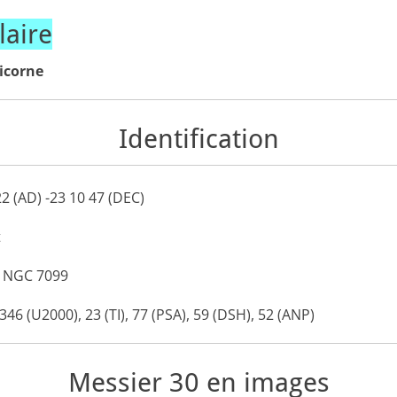
aire
icorne
Identification
22
(AD)
-23 10 47
(DEC)
t
:
NGC
7099
346 (
U2000
), 23 (
TI
), 77 (
PSA
), 59 (
DSH
), 52 (
ANP
)
Messier 30 en images