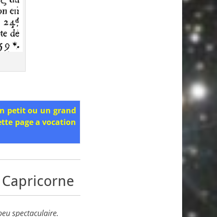
un petit ou un grand
ette page a vocation
 Capricorne
peu spectaculaire.