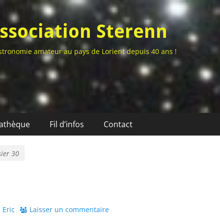
ssociation Sterenn
stronomie amateur au pays de Lorient depuis 40 ans !
athèque
Fil d’infos
Contact
ier 30
uthor
Eric
Laisser un commentaire