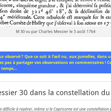
M 30 vu par Charles Messier le 3 août 1764
us observé ? Que ce soit à l’œil nu, aux jumelles, dans 
ez pas à partager vos observations en commentaires ! C
du temps…
ssier 30 dans la constellation du
p difficile à repérer, même si le Capricorne est une constellation 