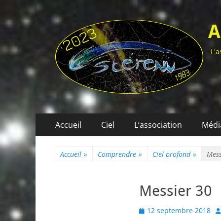
A
L'a
Menu
Aller
Accueil
Ciel
L’association
Médi
au
principal
contenu
Accueil
»
Comprendre
»
Ciel profond
»
Mess
Messier 30
Posted
A
12 septembre 2018
on