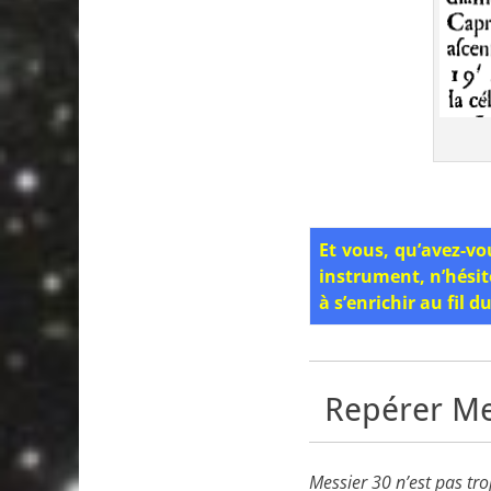
Et vous, qu’avez-vo
instrument, n’hésit
à s’enrichir au fil 
Repérer Me
Messier 30 n’est pas tro