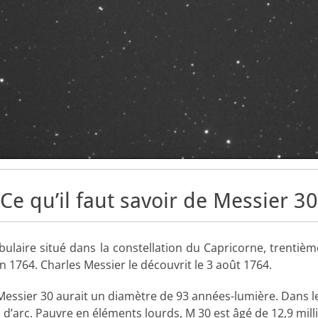
Ce qu’il faut savoir de Messier 30
ulaire situé dans la constellation du Capricorne, trentiè
en 1764. Charles Messier le découvrit le 3 août 1764.
 Messier 30 aurait un diamètre de 93 années-lumière. Dans le
d’arc. Pauvre en éléments lourds, M 30 est âgé de 12,9 mill