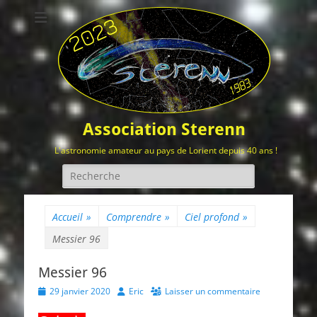
Association Sterenn
L'astronomie amateur au pays de Lorient depuis 40 ans !
Rechercher :
Accueil
»
Comprendre
»
Ciel profond
»
Messier 96
Messier 96
Posted
Author
29 janvier 2020
Eric
Laisser un commentaire
on