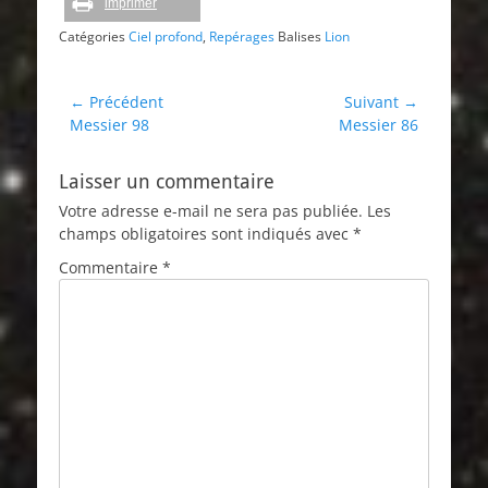
imprimer
Catégories
Ciel profond
,
Repérages
Balises
Lion
Navigation
← Précédent
Suivant →
Article
Article
Messier 98
Messier 86
de
précédent :
suivant :
l’article
Laisser un commentaire
Votre adresse e-mail ne sera pas publiée.
Les
champs obligatoires sont indiqués avec
*
Commentaire
*