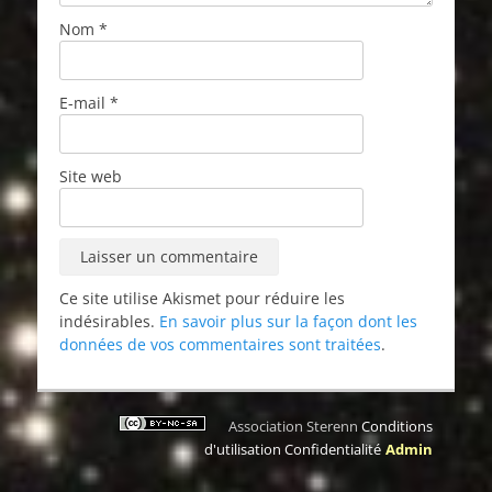
Nom
*
E-mail
*
Site web
Ce site utilise Akismet pour réduire les
indésirables.
En savoir plus sur la façon dont les
données de vos commentaires sont traitées
.
Association Sterenn
Conditions
d'utilisation
Confidentialité
Admin