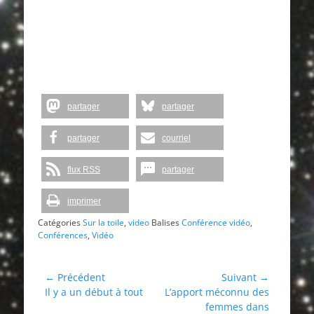
partager
partager
partager
courriel
flux RSS
partager
imprimer
Catégories
Sur la toile
,
video
Balises
Conférence vidéo
,
Conférences
,
Vidéo
Navigation
← Précédent
Suivant →
Article
Article
Il y a un début à tout
L’apport méconnu des
de
précédent :
suivant :
femmes dans