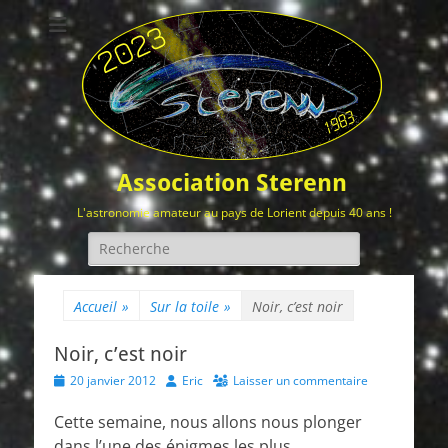
Association Sterenn
L'astronomie amateur au pays de Lorient depuis 40 ans !
Rechercher :
Accueil
»
Sur la toile
»
Noir, c’est noir
Noir, c’est noir
Posted
Author
20 janvier 2012
Eric
Laisser un commentaire
on
Cette semaine, nous allons nous plonger
dans l’une des énigmes les plus