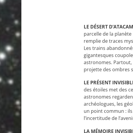
LE DÉSERT D’ATACA
parcelle de la planète
remplie de traces myst
Les trains abandonnés 
gigantesques coupoles
astronomes. Partout, i
projette des ombres su
LE PRÉSENT INVISIBL
des étoiles met des ce
astronomes regardent t
archéologues, les géo
un point commun : ils 
l’incertitude de l’aven
LA MÉMOIRE INVISIB