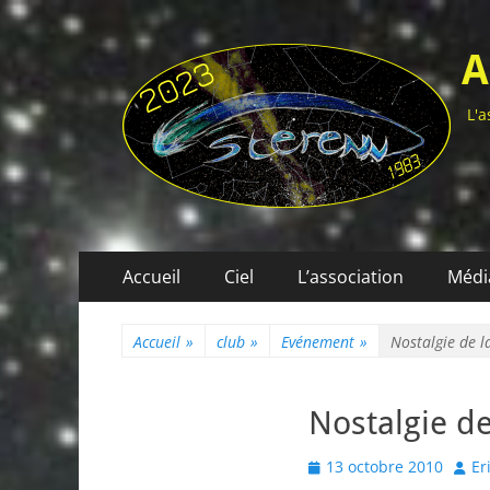
A
L'a
Menu
Aller
Accueil
Ciel
L’association
Médi
au
principal
contenu
Accueil
»
club
»
Evénement
»
Nostalgie de l
Nostalgie de
Posted
Auth
13 octobre 2010
Er
on