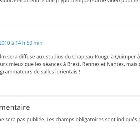
udra-t-il attendre une (hypothétique) sortie vidéo pour le 
010 à 14 h 50 min
ilm sera diffusé aux studios du Chapeau-Rouge à Quimper à 
ours mieux que les séances à Brest, Rennes et Nantes, ma
rogrammateurs de salles lorientais !
mmentaire
ne sera pas publiée.
Les champs obligatoires sont indiqués