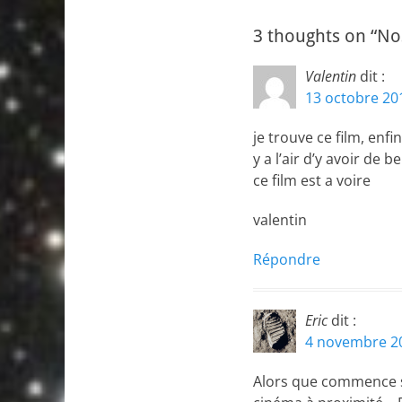
l’article
3 thoughts on “Nos
Valentin
dit :
13 octobre 20
je trouve ce film, enfi
y a l’air d’y avoir de
ce film est a voire
valentin
Répondre
Eric
dit :
4 novembre 20
Alors que commence sa