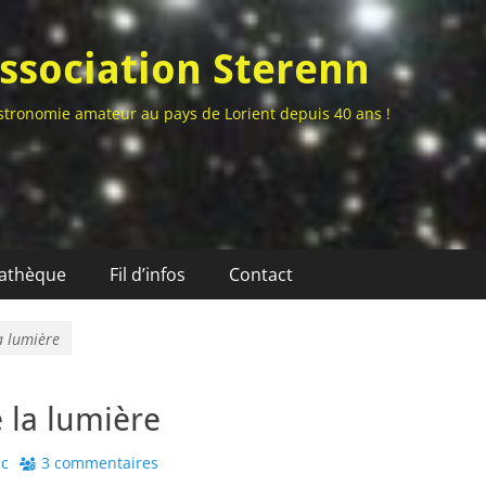
ssociation Sterenn
stronomie amateur au pays de Lorient depuis 40 ans !
athèque
Fil d’infos
Contact
a lumière
 la lumière
or
ic
3 commentaires