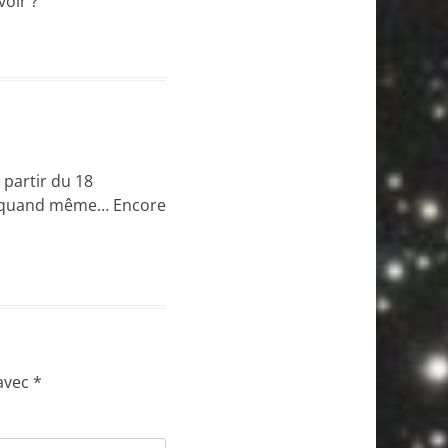
voir ?
partir du 18
is quand même… Encore
 avec
*