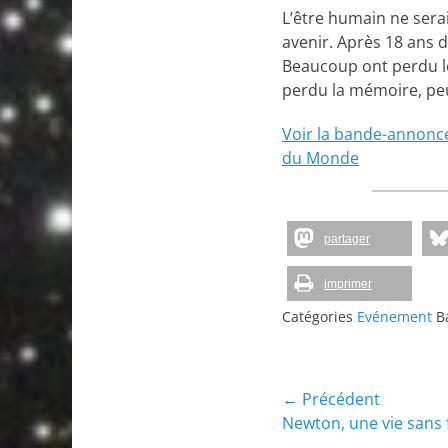
L’être humain ne sera
avenir. Après 18 ans d
Beaucoup ont perdu leu
perdu la mémoire, peu
Voir la bande-annonc
du Monde
partager
imprimer
Catégories
Evénement
Ba
Navigation
← Précédent
Article
Newton, une vie sans 
de
précédent :