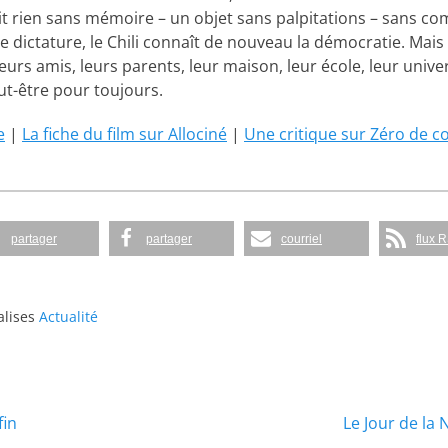
it rien sans mémoire – un objet sans palpitations – sans 
e dictature, le Chili connaît de nouveau la démocratie. Mais
rs amis, leurs parents, leur maison, leur école, leur univer
t-être pour toujours.
e
|
La fiche du film sur Allociné
|
Une critique sur Zéro de c
partager
partager
courriel
flux 
lises
Actualité
Article
fin
Le Jour de la 
suivant :