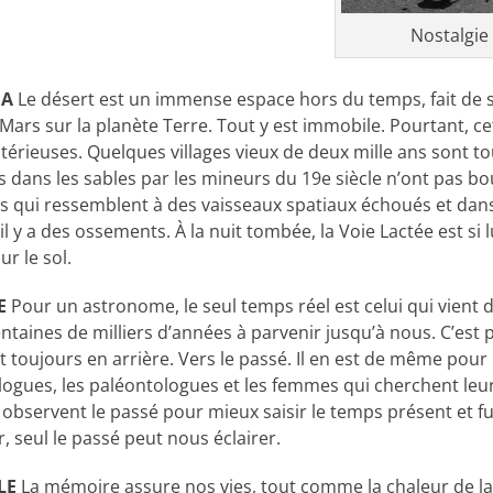
Nostalgie 
MA
Le désert est un immense espace hors du temps, fait de s
 Mars sur la planète Terre. Tout y est immobile. Pourtant, c
érieuses. Quelques villages vieux de deux mille ans sont to
dans les sables par les mineurs du 19e siècle n’ont pas boug
 qui ressemblent à des vaisseaux spatiaux échoués et dans 
l y a des ossements. À la nuit tombée, la Voie Lactée est si 
r le sol.
E
Pour un astronome, le seul temps réel est celui qui vient 
ntaines de milliers d’années à parvenir jusqu’à nous. C’est 
oujours en arrière. Vers le passé. Il en est de même pour l
logues, les paléontologues et les femmes qui cherchent leu
observent le passé pour mieux saisir le temps présent et fu
ir, seul le passé peut nous éclairer.
LE
La mémoire assure nos vies, tout comme la chaleur de la 