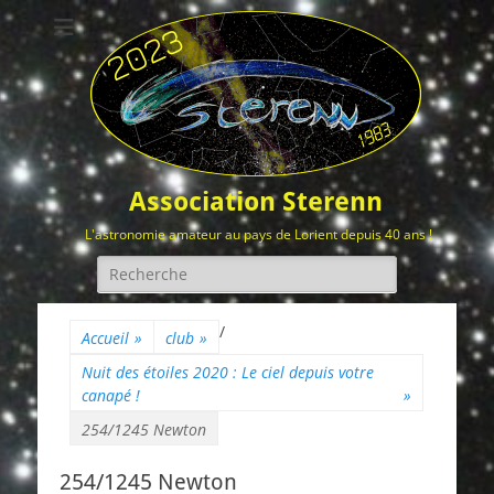
Association Sterenn
L'astronomie amateur au pays de Lorient depuis 40 ans !
Rechercher :
/
Accueil
»
club
»
Nuit des étoiles 2020 : Le ciel depuis votre
canapé !
»
254/1245 Newton
254/1245 Newton