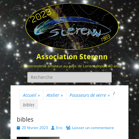
Association Sterenn
L'astronomie amateur au pays de Lorient depuis 40 ans !
Rechercher :
/
Accueil
»
Atelier
»
Pousseurs de verre
»
bibles
bibles
Posted
Author
20 février 2023
Eric
Laisser un commentaire
on