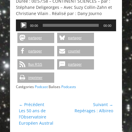
Durée : 00:57:58 – CONTINENT SCIENCES – par :
Stéphane Deligeorges – Avec Suzy Collin-Zahn et
Christiane Vilain . Réalisé par : Dany Journo
Lecteur
00:00
00:00
audio
partager
partager
partager
courriel
flux RSS
partager
imprimer
Catégories
Podcast
Balises
Podcasts
Navigation
← Précédent
Suivant →
Article
Article
Les 50 ans de
Repérages : Albireo
de
précédent :
suivant :
l’Observatoire
l’article
Européen Austral