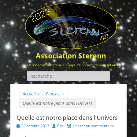
Association Sterenn
L'astronomie amateur au pays de Lorient depuis 40 ans !
Rechercher :
Accueil
»
Podcast
»
Quelle est notre place dans l’Univers
Quelle est notre place dans l’Univers
Posted
Author
20 octobre 2013
Eric
Laisser un commentaire
on