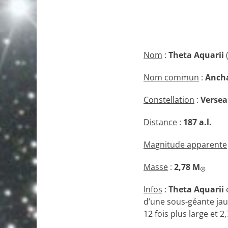
Nom
:
Theta Aquarii
(
Nom commun
:
Anch
Constellation
:
Verse
Distance
:
187 a.l.
Magnitude apparente
Masse
:
2,78
M
☉
Infos
:
Theta Aquarii
e
d’une sous-géante jaun
12 fois plus large et 2