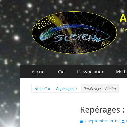
A
L'a
Menu
Aller
Accueil
Ciel
L’association
Médi
au
principal
contenu
Accueil
»
Repérages
»
Repérages : Ancha
Repérages :
Posted
Au
7 septembre 2016
on