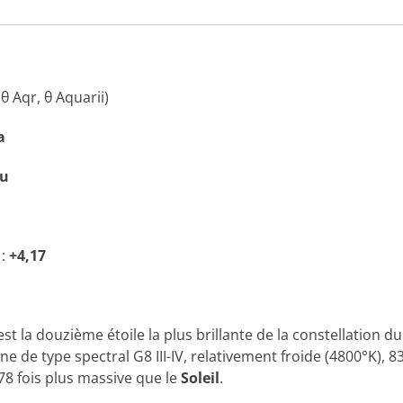
θ Aqr, θ Aquarii)
a
au
:
+4,17
st la douzième étoile la plus brillante de la constellation d
e de type spectral G8 III-IV, relativement froide (4800°K), 8
,78 fois plus massive que le
Soleil
.