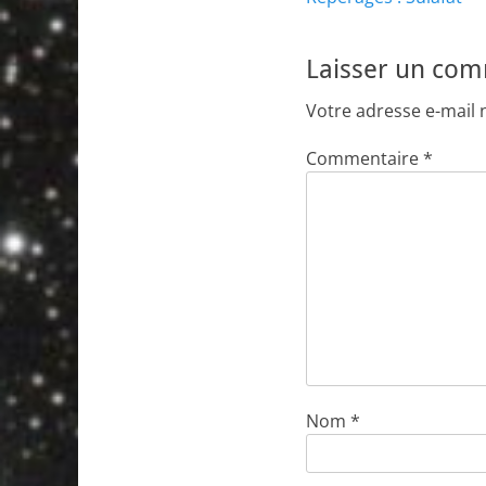
de
précédent :
l’article
Laisser un co
Votre adresse e-mail 
Commentaire
*
Nom
*