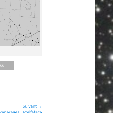
RSS
Suivant →
Repérages : Azelfafage