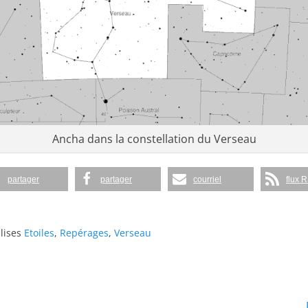
Ancha dans la constellation du Verseau
partager
partager
courriel
flux 
lises
Etoiles
,
Repérages
,
Verseau
Article