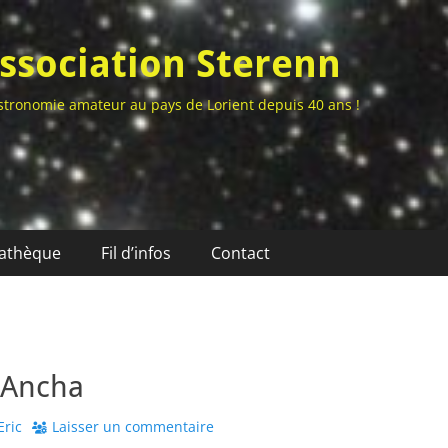
ssociation Sterenn
stronomie amateur au pays de Lorient depuis 40 ans !
athèque
Fil d’infos
Contact
 Ancha
thor
Eric
Laisser un commentaire