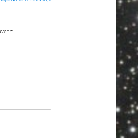
 avec
*