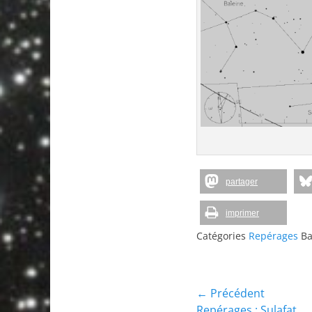
partager
imprimer
Catégories
Repérages
Ba
Navigation
← Précédent
Article
Repérages : Sulafat