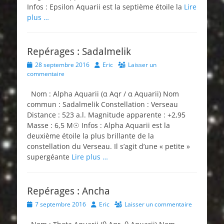
Infos : Epsilon Aquarii est la septième étoile la
Lire
plus …
Repérages : Sadalmelik
Posted
Author
28 septembre 2016
Eric
Laisser un
on
commentaire
Nom : Alpha Aquarii (α Aqr / α Aquarii) Nom
commun : Sadalmelik Constellation : Verseau
Distance : 523 a.l. Magnitude apparente : +2,95
Masse : 6,5 M☉ Infos : Alpha Aquarii est la
deuxième étoile la plus brillante de la
constellation du Verseau. Il s’agit d’une « petite »
supergéante
Lire plus …
Repérages : Ancha
Posted
Author
7 septembre 2016
Eric
Laisser un commentaire
on