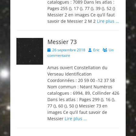
catalogues : 7089 Dans les atlas :
Pages 255 (), 17 (), 77 (), 39 (), 52 ()
Messier 2 en images Ce qu’il faut
savoir de Messier 2 M 2
Lire plus …
Messier 73
Posted
Author
26 septembre 2018
Eric
Un
on
commentaire
Amas ouvert Constellation du
Verseau Identification
Coordonnées : 20 59 00 -12 37 58
Nom commun : Néant Numéros
catalogues : 6994, 89, Collinder 426
Dans les atlas : Pages 299 (), 16 (),
77 (), 60 (), 50 () Messier 73 en
images Ce qu’il faut savoir de
Messier
Lire plus …