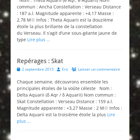
Nom : Theta Aquarii (θ Aqr, θ Aquarii) Nom
commun : Ancha Constellation : Verseau Distance
: 187 a.l. Magnitude apparente : +4,17 Masse :
2,78 M☉ Infos : Theta Aquarii est la douzième
étoile la plus brillante de la constellation
du Verseau. Il s’agit d’une sous-géante jaune de
type
Lire plus …
Repérages : Skat
Posted
Author
2 septembre 2015
Eric
Laisser un commentaire
on
Chaque semaine, découvrons ensemble les
principales étoiles de la voûte céleste Nom :
Delta Aquarii (δ Aqr / δ Aquarii) Nom commun :
Skat Constellation : Verseau Distance : 159 a.l.
Magnitude apparente : +3,27 Masse : 2 M☉ Infos :
Delta Aquarii est la troisième étoile la plus
Lire
plus …