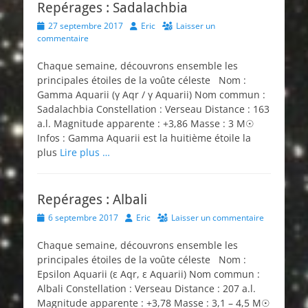
Repérages : Sadalachbia
Posted
Author
27 septembre 2017
Eric
Laisser un
on
commentaire
Chaque semaine, découvrons ensemble les
principales étoiles de la voûte céleste Nom :
Gamma Aquarii (γ Aqr / γ Aquarii) Nom commun :
Sadalachbia Constellation : Verseau Distance : 163
a.l. Magnitude apparente : +3,86 Masse : 3 M☉
Infos : Gamma Aquarii est la huitième étoile la
plus
Lire plus …
Repérages : Albali
Posted
Author
6 septembre 2017
Eric
Laisser un commentaire
on
Chaque semaine, découvrons ensemble les
principales étoiles de la voûte céleste Nom :
Epsilon Aquarii (ε Aqr, ε Aquarii) Nom commun :
Albali Constellation : Verseau Distance : 207 a.l.
Magnitude apparente : +3,78 Masse : 3,1 – 4,5 M☉