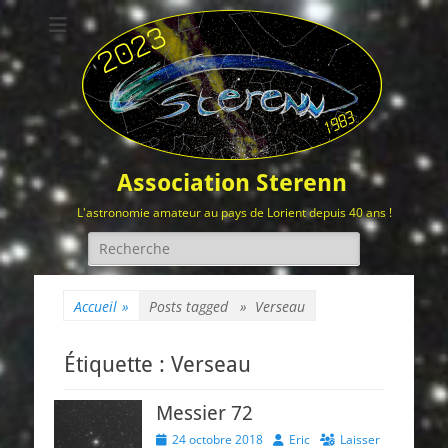
Association Sterenn
L'astronomie amateur au pays de Lorient depuis 40 ans !
Rechercher :
Accueil
»
Posts tagged »
Verseau
Étiquette :
Verseau
Messier 72
Posted
Author
24 octobre 2018
Eric
Laisser