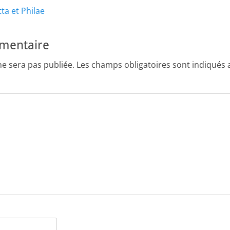
Article
tta et Philae
suivant :
mmentaire
ne sera pas publiée.
Les champs obligatoires sont indiqués