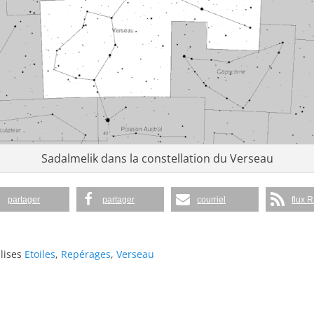
Sadalmelik dans la constellation du Verseau
partager
partager
courriel
flux 
lises
Etoiles
,
Repérages
,
Verseau