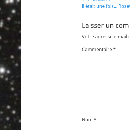
Navigation
Article
Il était une fois… Rose
de
précédent :
l’article
Laisser un co
Votre adresse e-mail 
Commentaire
*
Nom
*