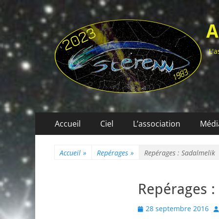
A
L'a
Menu
Aller
Accueil
Ciel
L’association
Médi
au
principal
contenu
Accueil
»
Repérages
»
Repérages : Sadalmelik
Repérages :
Posted
A
28 septembre 2016
on