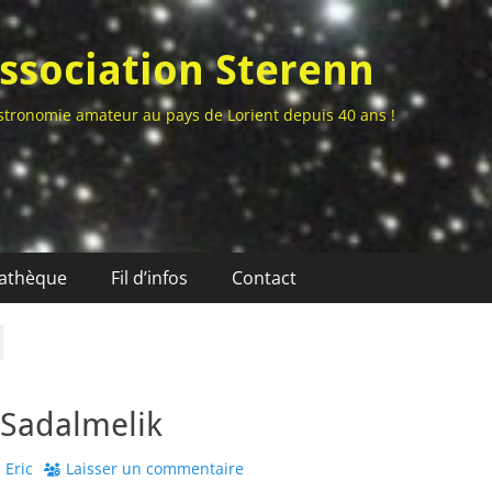
ssociation Sterenn
stronomie amateur au pays de Lorient depuis 40 ans !
athèque
Fil d’infos
Contact
 Sadalmelik
uthor
Eric
Laisser un commentaire