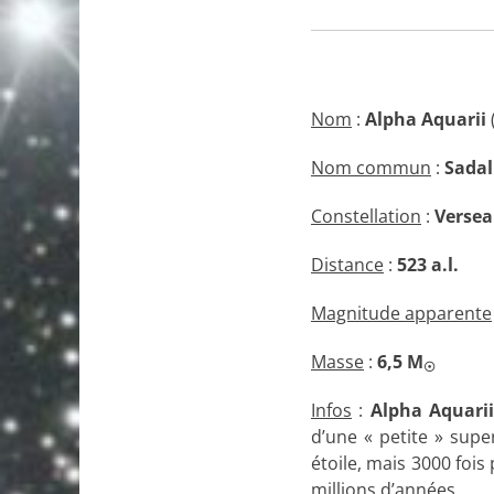
Nom
:
Alpha Aquarii
Nom commun
:
Sadal
Constellation
:
Verse
Distance
:
523 a.l.
Magnitude apparente
Masse
:
6,5 M
☉
Infos
:
Alpha Aquari
d’une « petite » supe
étoile, mais 3000 fois
millions d’années.