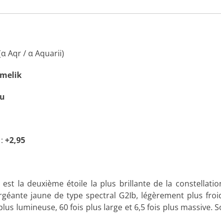
(α Aqr / α Aquarii)
melik
au
:
+2,95
i
est la deuxième étoile la plus brillante de la constellati
rgéante jaune de type spectral G2Ib, légèrement plus fro
 plus lumineuse, 60 fois plus large et 6,5 fois plus massive. 