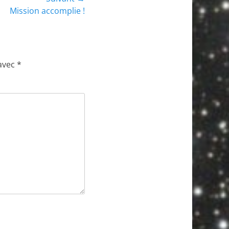
Mission accomplie !
 avec
*