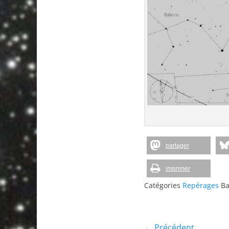
partager
imprimer
Catégories
Repérages
Ba
← Précédent